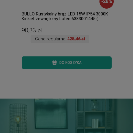
-
28
%
BULLO Rustykalny brąz LED 15W IP54 3000K
Lore
Kinkiet zewnętrzny Lutec 6383001445 (
Raba
dostępne 4 szt. )
90,33 zł
437
Cena regularna:
125,46 zł
DO KOSZYKA