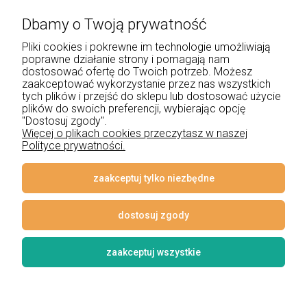
Dbamy o Twoją prywatność
+48 534 555 344
Pliki cookies i pokrewne im technologie umożliwiają
sklep@noxbox.pl
poprawne działanie strony i pomagają nam
dostosować ofertę do Twoich potrzeb. Możesz
zaakceptować wykorzystanie przez nas wszystkich
Pomoc
tych plików i przejść do sklepu lub dostosować użycie
plików do swoich preferencji, wybierając opcję
"Dostosuj zgody".
Moje konto
Więcej o plikach cookies przeczytasz w naszej
Polityce prywatności.
Płatności i dostawa
Informacje
zaakceptuj tylko niezbędne
O nas
dostosuj zgody
zaakceptuj wszystkie
© 2026 www.lampynox.pl | Projekt graficzny artorange studio
Styl graficzny i aplikacje ShopGadget.pl
Sklep internetowy Shoper