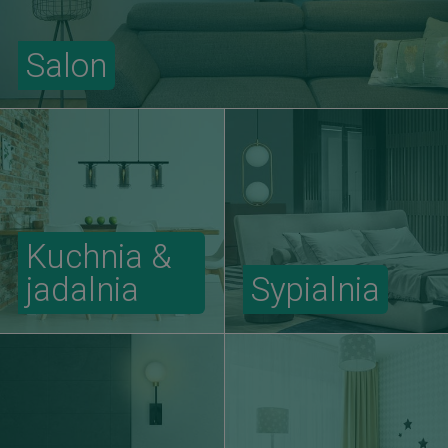
Salon
Kuchnia &
jadalnia
Sypialnia