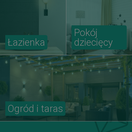
Pokój
Łazienka
dziecięcy
Ogród i taras