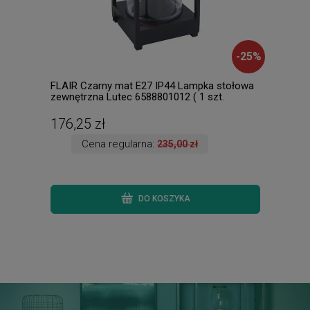
-
25
%
FLAIR Czarny mat E27 IP44 Lampka stołowa
Alat
zewnętrzna Lutec 6588801012 ( 1 szt.
wisz
dostępna od ręki. Wysyłka 24 h. )
h. )
176,25 zł
164
Cena regularna:
235,00 zł
DO KOSZYKA