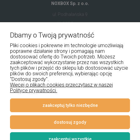
NOXBOX Sp. z o.o.
ul. Podhalańska 9
41-907 Bytom
Dbamy o Twoją prywatność
+48 534 555 344
Pliki cookies i pokrewne im technologie umożliwiają
sklep@noxbox.pl
poprawne działanie strony i pomagają nam
dostosować ofertę do Twoich potrzeb. Możesz
zaakceptować wykorzystanie przez nas wszystkich
Pomoc
tych plików i przejść do sklepu lub dostosować użycie
plików do swoich preferencji, wybierając opcję
Moje konto
"Dostosuj zgody".
Więcej o plikach cookies przeczytasz w naszej
Polityce prywatności.
Płatności i dostawa
Informacje
zaakceptuj tylko niezbędne
O nas
dostosuj zgody
zaakceptuj wszystkie