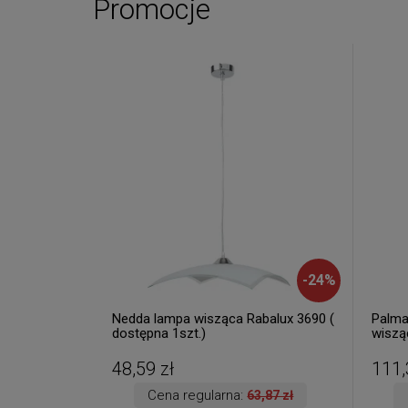
Promocje
-
24
%
Nedda lampa wisząca Rabalux 3690 (
Palma
dostępna 1szt.)
wisząc
48,59 zł
111,
Cena regularna:
63,87 zł