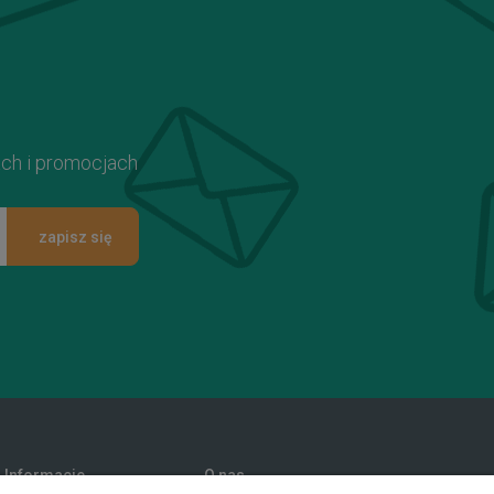
ach i promocjach
zapisz się
Informacje
O nas