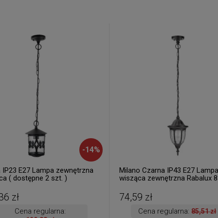
-
14
%
 IP23 E27 Lampa zewnętrzna
Milano Czarna IP43 E27 Lamp
a ( dostępne 2 szt. )
wisząca zewnętrzna Rabalux 8
1 szt. dostępna od ręki. Wysył
h. )
36 zł
74,59 zł
Cena regularna:
Cena regularna:
85,51 zł