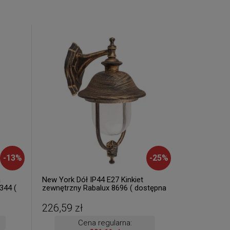
-
13
%
-
25
%
a
New York Dół IP44 E27 Kinkiet
344 (
zewnętrzny Rabalux 8696 ( dostępna
ka 24
1 szt. )
226,59 zł
Cena regularna: