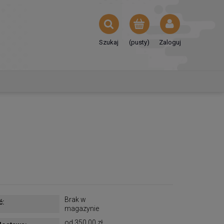
Szukaj
(pusty)
Zaloguj
Brak w
ć:
magazynie
od 350,00 zł