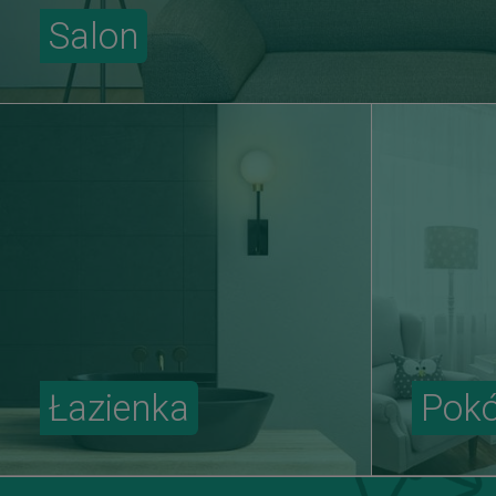
Salon
Łazienka
Pokó