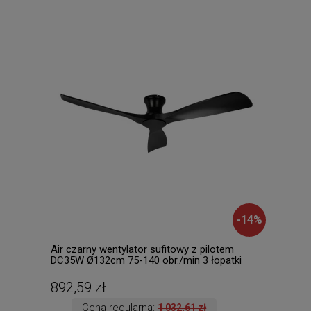
-
14
%
Air czarny wentylator sufitowy z pilotem
MOUR
DC35W Ø132cm 75-140 obr./min 3 łopatki
3000
z cz
892,59 zł
134
Cena regularna:
1 032,61 zł