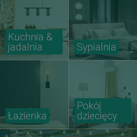
Kuchnia &
jadalnia
Sypialnia
Pokój
Łazienka
dziecięcy