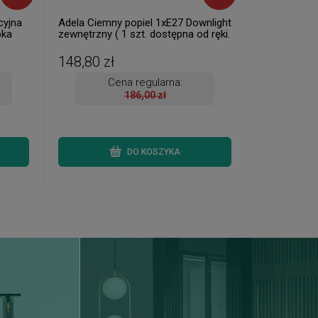
cyjna
Adela Ciemny popiel 1xE27 Downlight
pka
zewnętrzny ( 1 szt. dostępna od ręki.
ki.
Wysyłka 24 h. )
148,80 zł
Cena regularna:
186,00 zł
DO KOSZYKA