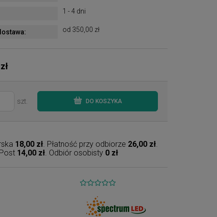
1 - 4 dni
od 350,00 zł
ostawa:
 zł
szt.
DO KOSZYKA
erska
18,00 zł
. Płatność przy odbiorze
26,00 zł
.
nPost
14,00 zł
. Odbiór osobisty
0 zł