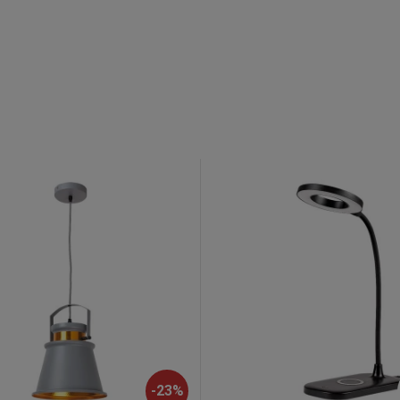
-
23
%