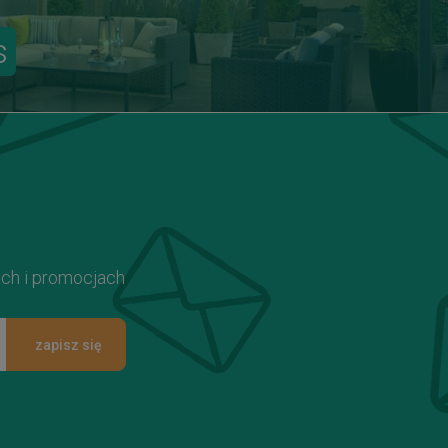
s
ach i promocjach
zapisz się