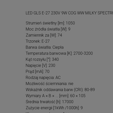
LED GLS E-27 230V 9W COG WW MILKY SPECT
Strumień świetlny [lm]: 1050
Moc źródła światła [W]: 9
Zamiennik za [W]: 74
Trzonek: E-27
Barwa światła: Ciepła
Temperatura barwowa [K]: 2700-3200
Kąt rozsyłu [°]: 340
Napięcie [V]: 230
Prąd [mA]: 70
Rodzaj napięcia: AC
Możliwość ściemniania: nie
Wskaźnik oddawania barw (CRI): 80-89
Wymiary A × B × ... [mm]: 60 × 105
Średnia trwałość [h]: 17000
Zużycie energii [1kWh /1000h]: 9