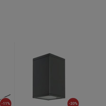
-
11
%
-
20
%