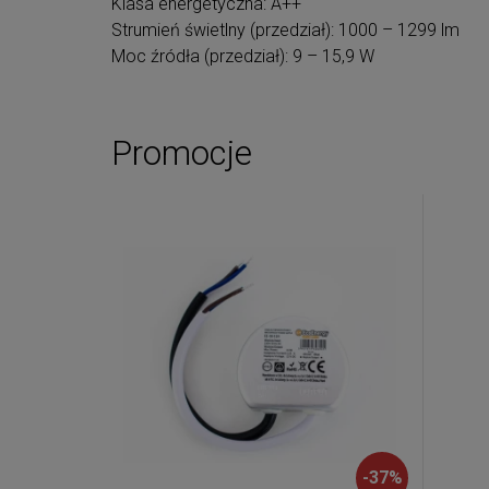
Klasa energetyczna: A++
Strumień świetlny (przedział): 1000 – 1299 lm
Moc źródła (przedział): 9 – 15,9 W
Promocje
-
37
%