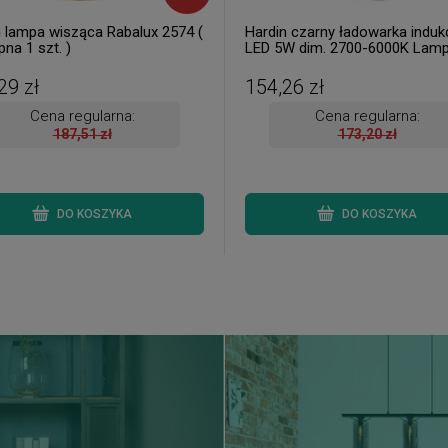
 lampa wisząca Rabalux 2574 (
Hardin czarny ładowarka induk
na 1 szt. )
LED 5W dim. 2700-6000K Lam
stołowa ( 1 szt. dostępna od rę
Wysyłka 24 h. )
29 zł
154,26 zł
Cena regularna:
Cena regularna:
187,51 zł
173,20 zł
DO KOSZYKA
DO KOSZYKA