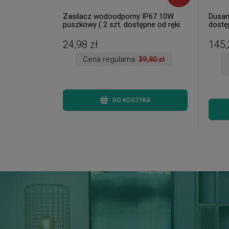
Zasilacz wodoodporny IP67 10W
Dusan
puszkowy ( 2 szt. dostępne od ręki.
dostęp
Wysyłka 24 h. )
24,98 zł
145,
Cena regularna:
39,80 zł
DO KOSZYKA