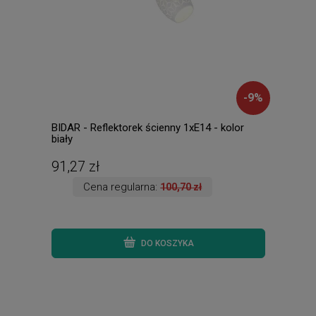
-
9
%
BIDAR - Reflektorek ścienny 1xE14 - kolor
MOOD
biały
zewn
91,27 zł
145
Cena regularna:
100,70 zł
DO KOSZYKA