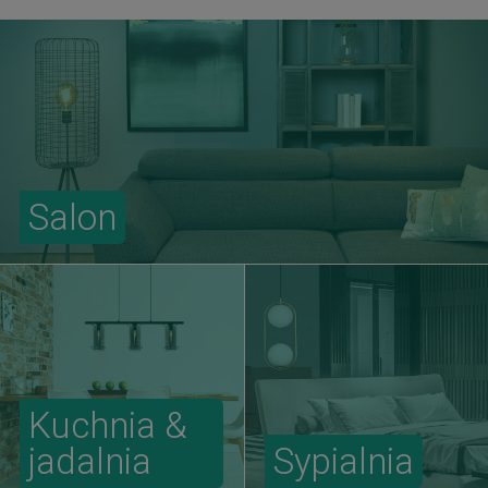
Salon
Kuchnia &
jadalnia
Sypialnia