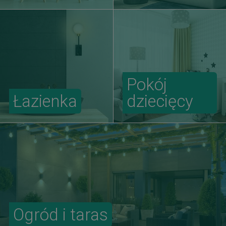
Pokój
Łazienka
dziecięcy
Ogród i taras