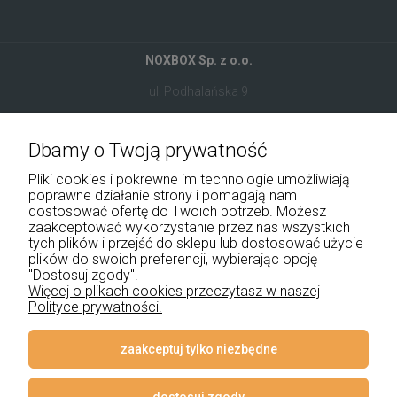
NOXBOX Sp. z o.o.
ul. Podhalańska 9
41-907 Bytom
Dbamy o Twoją prywatność
+48 534 555 344
Pliki cookies i pokrewne im technologie umożliwiają
sklep@noxbox.pl
poprawne działanie strony i pomagają nam
dostosować ofertę do Twoich potrzeb. Możesz
zaakceptować wykorzystanie przez nas wszystkich
Pomoc
tych plików i przejść do sklepu lub dostosować użycie
plików do swoich preferencji, wybierając opcję
Moje konto
"Dostosuj zgody".
Więcej o plikach cookies przeczytasz w naszej
Polityce prywatności.
Płatności i dostawa
Informacje
zaakceptuj tylko niezbędne
O nas