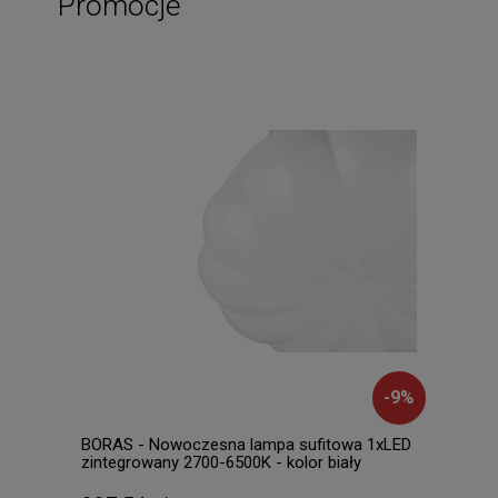
Promocje
-
9
%
BORAS - Nowoczesna lampa sufitowa 1xLED
CINT
zintegrowany 2700-6500K - kolor biały
3000