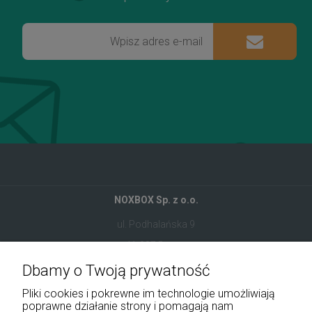
NOXBOX Sp. z o.o.
ul. Podhalańska 9
41-907 Bytom
Dbamy o Twoją prywatność
+48 534 555 344
Pliki cookies i pokrewne im technologie umożliwiają
sklep@noxbox.pl
poprawne działanie strony i pomagają nam