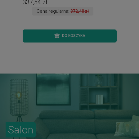
337,54 zł
147
Cena regularna:
372,40 zł
DO KOSZYKA
Salon