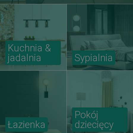
Kuchnia &
jadalnia
Sypialnia
Pokój
Łazienka
dziecięcy