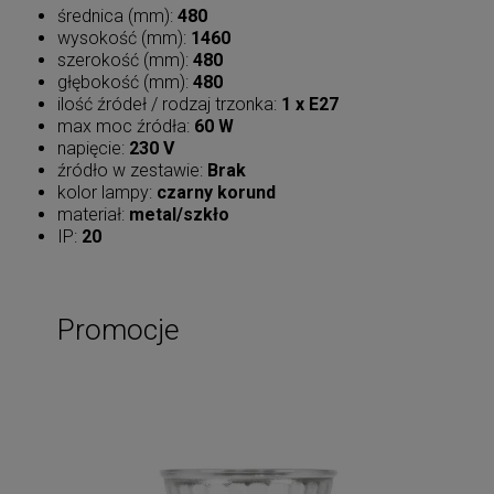
średnica (mm):
480
wysokość (mm):
1460
szerokość (mm):
480
głębokość (mm):
480
ilość źródeł / rodzaj trzonka:
1 x E27
max moc źródła:
60 W
napięcie:
230 V
źródło w zestawie:
Brak
kolor lampy:
czarny korund
materiał:
metal/szkło
IP:
20
Promocje