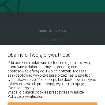
NOXBOX Sp. z o.o.
ul. Podhalańska 9
41-907 Bytom
Dbamy o Twoją prywatność
+48 534 555 344
Pliki cookies i pokrewne im technologie umożliwiają
sklep@noxbox.pl
poprawne działanie strony i pomagają nam
dostosować ofertę do Twoich potrzeb. Możesz
zaakceptować wykorzystanie przez nas wszystkich
Pomoc
tych plików i przejść do sklepu lub dostosować użycie
plików do swoich preferencji, wybierając opcję
Moje konto
"Dostosuj zgody".
Więcej o plikach cookies przeczytasz w naszej
Polityce prywatności.
Płatności i dostawa