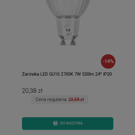
-
14
%
Żarówka LED GU10 2700K 7W 530lm 24° IP20
COLO
wys.
ogro
zmie
20,38 zł
369
Cena regularna:
23,58 zł
DO KOSZYKA