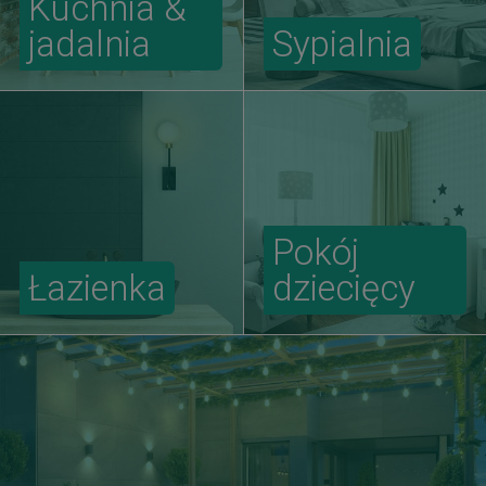
Kuchnia &
jadalnia
Sypialnia
Pokój
Łazienka
dziecięcy