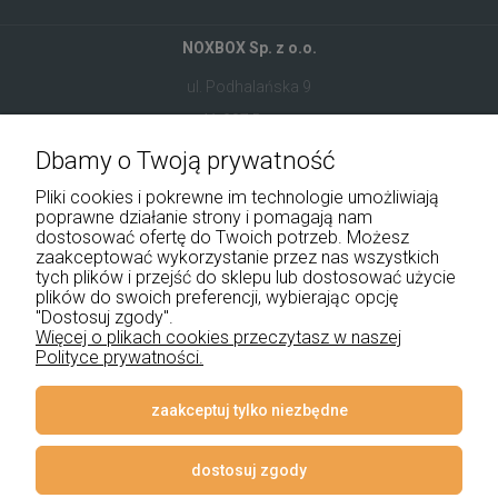
NOXBOX Sp. z o.o.
ul. Podhalańska 9
41-907 Bytom
Dbamy o Twoją prywatność
+48 534 555 344
Pliki cookies i pokrewne im technologie umożliwiają
sklep@noxbox.pl
poprawne działanie strony i pomagają nam
dostosować ofertę do Twoich potrzeb. Możesz
zaakceptować wykorzystanie przez nas wszystkich
Pomoc
tych plików i przejść do sklepu lub dostosować użycie
plików do swoich preferencji, wybierając opcję
Moje konto
"Dostosuj zgody".
Więcej o plikach cookies przeczytasz w naszej
Polityce prywatności.
Płatności i dostawa
Informacje
zaakceptuj tylko niezbędne
O nas
dostosuj zgody