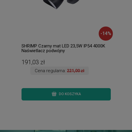
-
14
%
SHRIMP Czarny mat LED 23,5W IP54 4000K
BALI
Naświetlacz podwójny
wisz
191,03 zł
399
Cena regularna:
221,00 zł
DO KOSZYKA