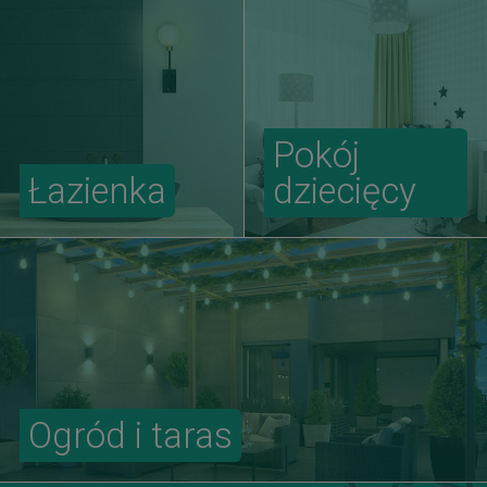
Pokój
Łazienka
dziecięcy
Ogród i taras