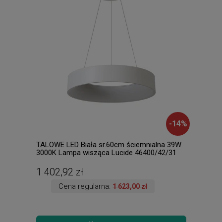
-
14
%
TALOWE LED Biała sr.60cm ściemnialna 39W
PRAC
3000K Lampa wisząca Lucide 46400/42/31
Lamp
1 402,92 zł
448
Cena regularna:
1 623,00 zł