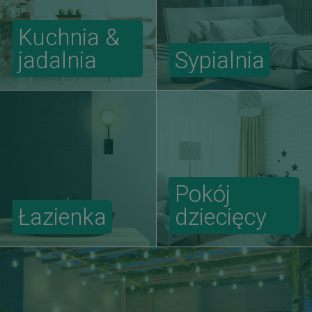
Kuchnia &
jadalnia
Sypialnia
Pokój
Łazienka
dziecięcy