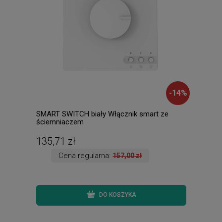
-
14
%
SMART SWITCH biały Włącznik smart ze
PARM
ściemniaczem
Kink
135,71 zł
146
Cena regularna:
157,00 zł
DO KOSZYKA