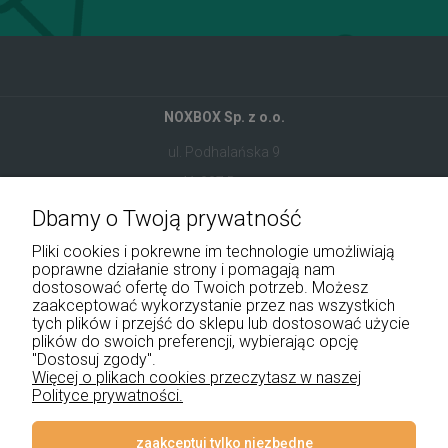
NOXBOX Sp. z o.o.
ul. Podhalańska 9
41-907 Bytom
Dbamy o Twoją prywatność
+48 534 555 344
Pliki cookies i pokrewne im technologie umożliwiają
sklep@noxbox.pl
poprawne działanie strony i pomagają nam
dostosować ofertę do Twoich potrzeb. Możesz
zaakceptować wykorzystanie przez nas wszystkich
Pomoc
tych plików i przejść do sklepu lub dostosować użycie
plików do swoich preferencji, wybierając opcję
Moje konto
"Dostosuj zgody".
Więcej o plikach cookies przeczytasz w naszej
Polityce prywatności.
Płatności i dostawa
Informacje
zaakceptuj tylko niezbędne