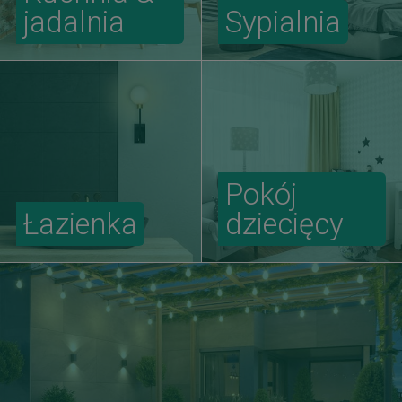
jadalnia
Sypialnia
Pokój
Łazienka
dziecięcy