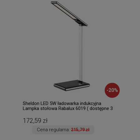
-
20
%
Sheldon LED 5W ładowarka indukcyjna
Chil
Lampka stołowa Rabalux 6019 ( dostępne 3
( 2 
szt. )
172,59 zł
56,
Cena regularna:
215,79 zł