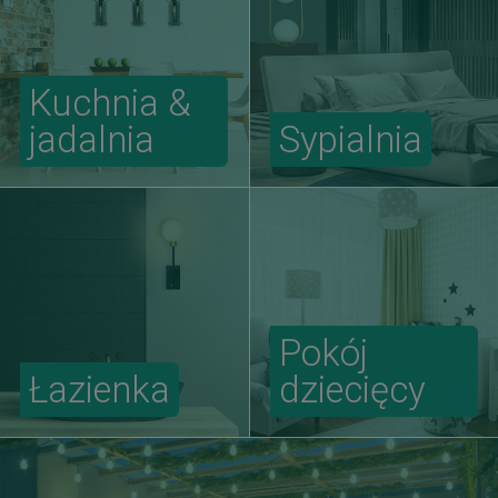
Kuchnia &
jadalnia
Sypialnia
Pokój
Łazienka
dziecięcy