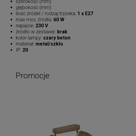
szerokość (mm):
głębokość (mm):
ilość źródeł / rodzaj trzonka:
1 x E27
max moc źródła:
60 W
napięcie:
230 V
źródło w zestawie:
brak
kolor lampy:
szary beton
materiał:
metal/szkło
IP:
20
Promocje