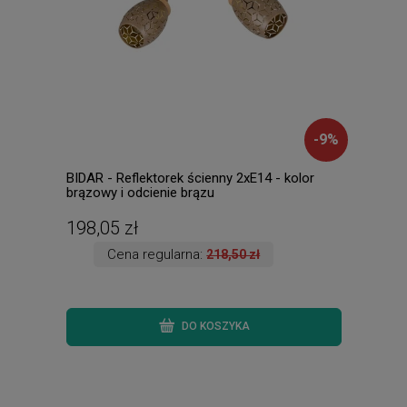
-
9
%
BIDAR - Reflektorek ścienny 2xE14 - kolor
MARS
brązowy i odcienie brązu
1xE1
198,05 zł
45,
Cena regularna:
218,50 zł
DO KOSZYKA