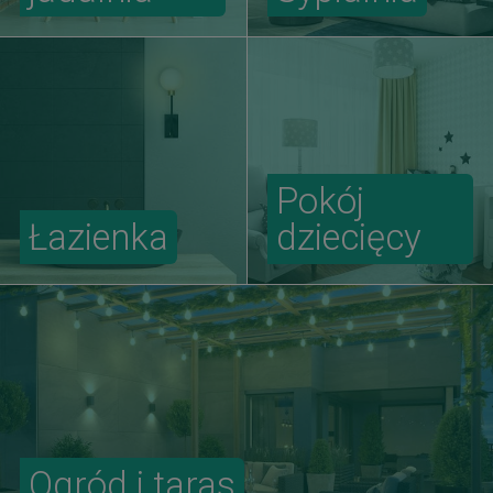
Pokój
Łazienka
dziecięcy
Ogród i taras