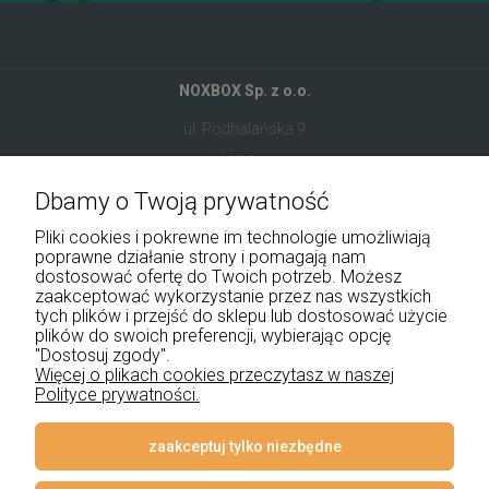
NOXBOX Sp. z o.o.
ul. Podhalańska 9
41-907 Bytom
Dbamy o Twoją prywatność
+48 534 555 344
Pliki cookies i pokrewne im technologie umożliwiają
sklep@noxbox.pl
poprawne działanie strony i pomagają nam
dostosować ofertę do Twoich potrzeb. Możesz
zaakceptować wykorzystanie przez nas wszystkich
Pomoc
tych plików i przejść do sklepu lub dostosować użycie
plików do swoich preferencji, wybierając opcję
Moje konto
"Dostosuj zgody".
Więcej o plikach cookies przeczytasz w naszej
Polityce prywatności.
Płatności i dostawa
Informacje
zaakceptuj tylko niezbędne
O nas