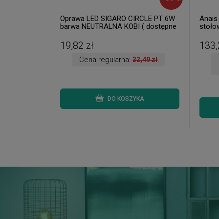
Oprawa LED SIGARO CIRCLE PT 6W
Anais
barwa NEUTRALNA KOBI ( dostępne
stoło
3 szt. )
dostęp
19,82 zł
133,
Cena regularna:
32,49 zł
DO KOSZYKA