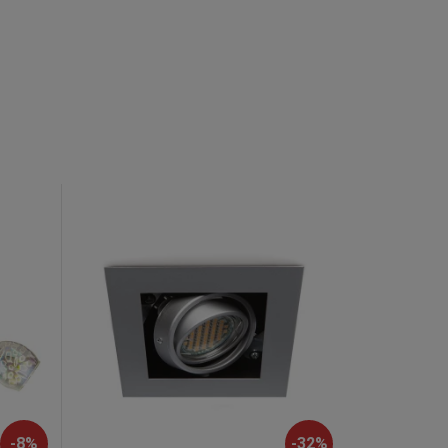
-
8
%
-
32
%