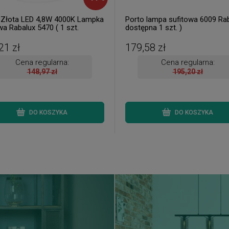
 Złota LED 4,8W 4000K Lampka
Porto lampa sufitowa 6009 Rab
wa Rabalux 5470 ( 1 szt.
dostępna 1 szt. )
na od ręki. Wysyłka 24 h. )
21 zł
179,58 zł
Cena regularna:
Cena regularna:
148,97 zł
195,20 zł
DO KOSZYKA
DO KOSZYKA