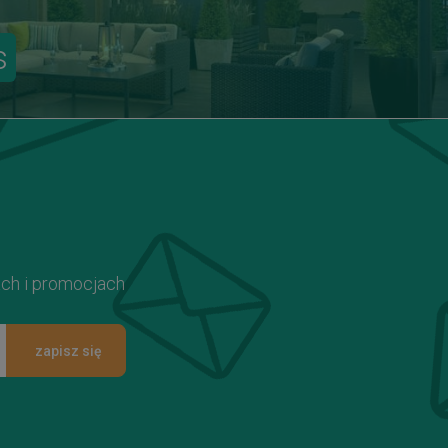
s
ach i promocjach
zapisz się