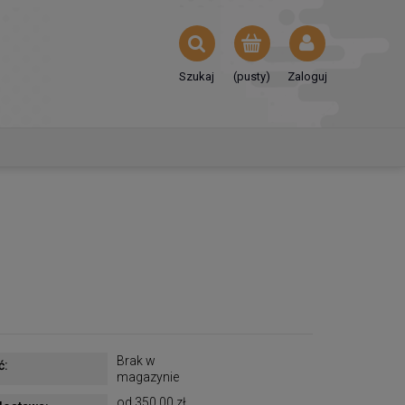
Szukaj
(pusty)
Zaloguj
Brak w
ć:
magazynie
od 350,00 zł