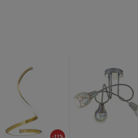
-
11
%