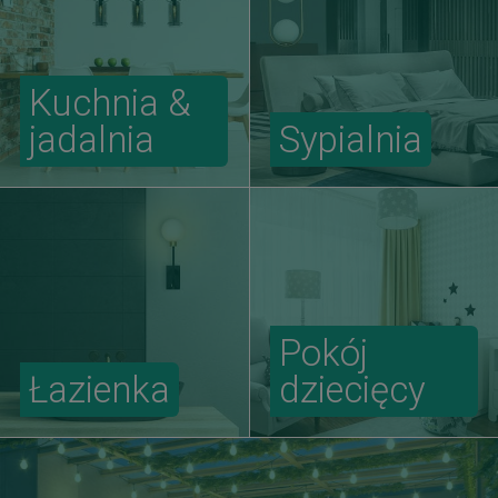
Kuchnia &
jadalnia
Sypialnia
Pokój
Łazienka
dziecięcy