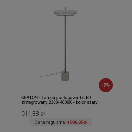
-
9
%
KEATON - Lampa podłogowa 1xLED
HOTE
zintegrowany 2300-4000K - kolor szary i
kolo
odcienie szarości
911,88 zł
489
Cena regularna:
1 006,05 zł