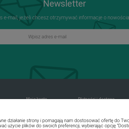
Newsletter
s e-mail, jeżeli chcesz otrzymywać informacje o nowości
Moje konto
Płatności i dostawa
zwroty
Twoje zamówienia
Formy płatności
nia
Ustawienia konta
Koszty dostawy
rawne działanie strony i pomagają nam dostosować ofertę do T
Przechowalnia
Czas realizacji zamówienia
wać użycie plików do swoich preferencji, wybierając opcję "Dost