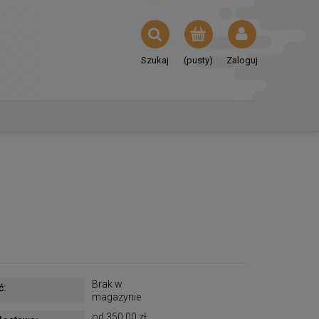
Szukaj
(pusty)
Zaloguj
Brak w
ć:
magazynie
od 350,00 zł