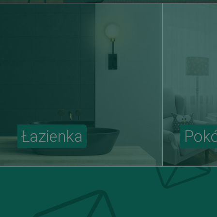
Łazienka
Pokó