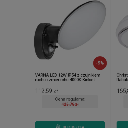
-
9
%
VARNA LED 12W IP54 z czujnikiem
Chris
ruchu i zmierzchu 4000K Kinkiet
Rabalu
zewnętrzny ( 2 szt. dostępne od ręki.
Wysyłka 24 h. )
112,59 zł
165,
Cena regularna:
123,78 zł
DO KOSZYKA