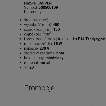
Nazwa:
JASPER
Symbol:
500500109
Parametry
średnica (mm):
wysokość (mm):
450
szerokość (mm):
150
głębokość (mm):
ilość źródeł / rodzaj trzonka:
1 x E14 Tradycyjne
max moc źródła:
18 W
napięcie:
230 V
źródło w zestawie:
brak
kolor lampy:
miedziany
materiał:
metal
IP:
20
Promocje