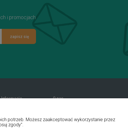
ach i promocjach
zapisz się
Informacje
O nas
Promocje
Kontakt i dane firmy
Polityka prywatności
Blog
woich potrzeb. Możesz zaakceptować wykorzystanie przez
O firmie
osuj zgody".