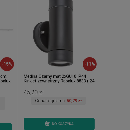
-
15
%
-
11
%
0cm.
Medina Czarny mat 2xGU10 IP44
balux
Kinkiet zewnętrzny Rabalux 8833 ( 24
szt. dostępne od ręki. Wysyłka 24 h. )
45,20 zł
Cena regularna:
50,79 zł
DO KOSZYKA