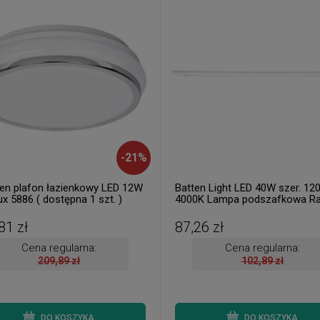
-
21
%
ten plafon łazienkowy LED 12W
Batten Light LED 40W szer. 12
x 5886 ( dostępna 1 szt. )
4000K Lampa podszafkowa Ra
1453 ( 2 szt. dostępne od ręki.
Wysyłka 24 h. )
81 zł
87,26 zł
Cena regularna:
Cena regularna:
209,89 zł
102,89 zł
DO KOSZYKA
DO KOSZYKA