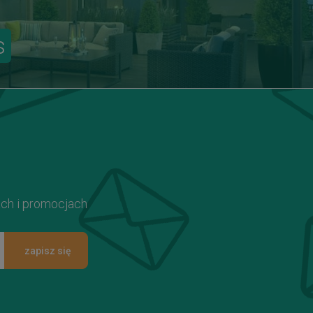
s
ach i promocjach
zapisz się