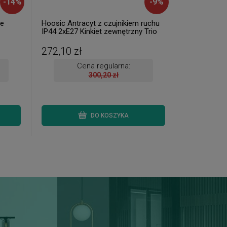
-
14
%
-
9
%
de
Hoosic Antracyt z czujnikiem ruchu
IP44 2xE27 Kinkiet zewnętrzny Trio
222260242
272,10 zł
Cena regularna:
300,20 zł
DO KOSZYKA