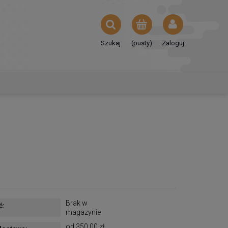
Szukaj
(pusty)
Zaloguj
Brak w
ć:
magazynie
od 350,00 zł