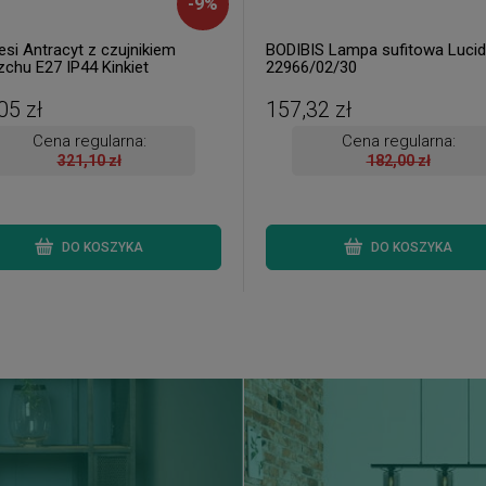
-
9
%
si Antracyt z czujnikiem
BODIBIS Lampa sufitowa Luci
zchu E27 IP44 Kinkiet
22966/02/30
trzny Trio 204160142
05 zł
157,32 zł
Cena regularna:
Cena regularna:
321,10 zł
182,00 zł
DO KOSZYKA
DO KOSZYKA