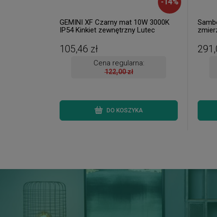
-
14
%
GEMINI XF Czarny mat 10W 3000K
Sambe
IP54 Kinkiet zewnętrzny Lutec
zmier
5104002012
zewnę
105,46 zł
291,
Cena regularna:
122,00 zł
DO KOSZYKA