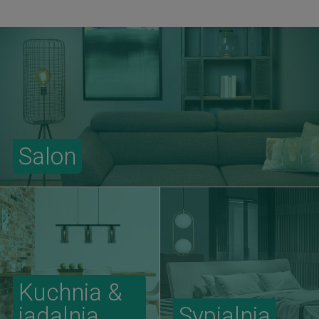
Salon
Kuchnia &
jadalnia
Sypialnia