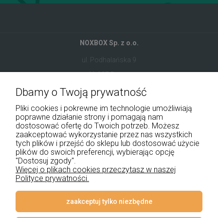
NOXBOX Sp. z o.o.
ul. Podhalańska 9
41-907 Bytom
Dbamy o Twoją prywatność
+48 534 555 344
Pliki cookies i pokrewne im technologie umożliwiają
sklep@noxbox.pl
poprawne działanie strony i pomagają nam
dostosować ofertę do Twoich potrzeb. Możesz
zaakceptować wykorzystanie przez nas wszystkich
Pomoc
tych plików i przejść do sklepu lub dostosować użycie
plików do swoich preferencji, wybierając opcję
Moje konto
"Dostosuj zgody".
Więcej o plikach cookies przeczytasz w naszej
Polityce prywatności.
Płatności i dostawa
Informacje
zaakceptuj tylko niezbędne