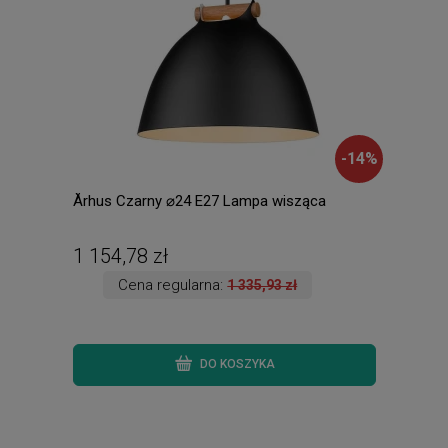
-
14
%
Århus Czarny ⌀24 E27 Lampa wisząca
VIPE
1 154,78 zł
104
Cena regularna:
1 335,93 zł
DO KOSZYKA