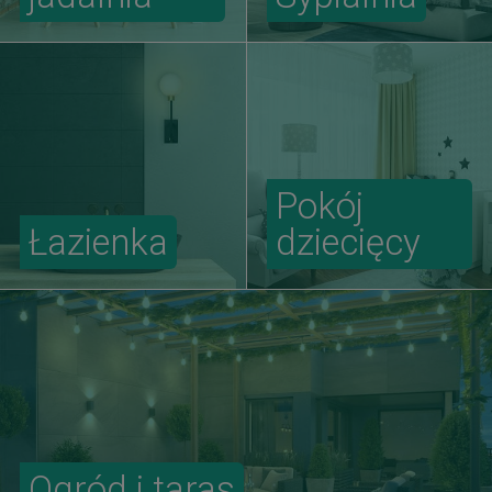
Pokój
Łazienka
dziecięcy
Ogród i taras