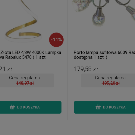
-
11
%
 Złota LED 4,8W 4000K Lampka
Porto lampa sufitowa 6009 Rab
wa Rabalux 5470 ( 1 szt.
dostępna 1 szt. )
na od ręki. Wysyłka 24 h. )
21 zł
179,58 zł
Cena regularna:
Cena regularna:
148,97 zł
195,20 zł
DO KOSZYKA
DO KOSZYKA