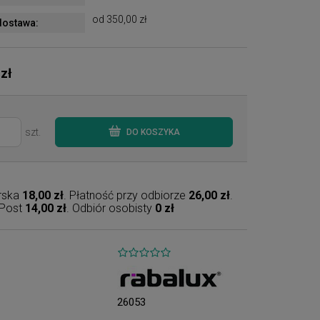
od 350,00 zł
ostawa:
 zł
szt.
DO KOSZYKA
erska
18,00 zł
. Płatność przy odbiorze
26,00 zł
.
nPost
14,00 zł
. Odbiór osobisty
0 zł
26053