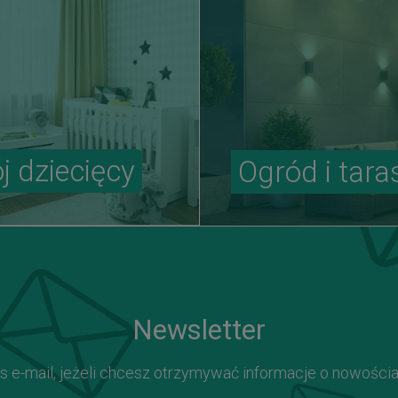
j dziecięcy
Ogród i tara
Newsletter
s e-mail, jeżeli chcesz otrzymywać informacje o nowości