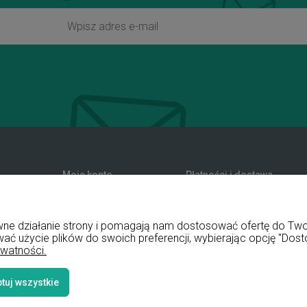
Moje konto
Płatności i dostawa
zwroty
Twoje zamówienia
Formy płatności
nia
Ustawienia konta
Koszty dostawy
rawne działanie strony i pomagają nam dostosować ofertę do T
Przechowalnia
Czas realizacji zamówienia
wać użycie plików do swoich preferencji, wybierając opcję "Dost
ywatności.
tuj wszystkie