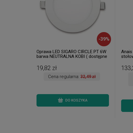
-
39
%
Oprawa LED SIGARO CIRCLE PT 6W
Anais
barwa NEUTRALNA KOBI ( dostępne
stoło
3 szt. )
dostęp
19,82 zł
133,
Cena regularna:
32,49 zł
DO KOSZYKA