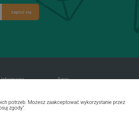
zapisz się
Informacje
O nas
Promocje
Kontakt i dane firmy
Polityka prywatności
Blog
woich potrzeb. Możesz zaakceptować wykorzystanie przez
O firmie
osuj zgody".