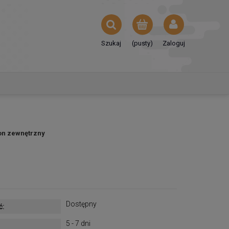
Szukaj
(pusty)
Zaloguj
fon zewnętrzny
Dostępny
ć:
5 - 7 dni