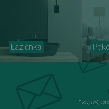
Łazienka
Pokó
Podaj swój adre