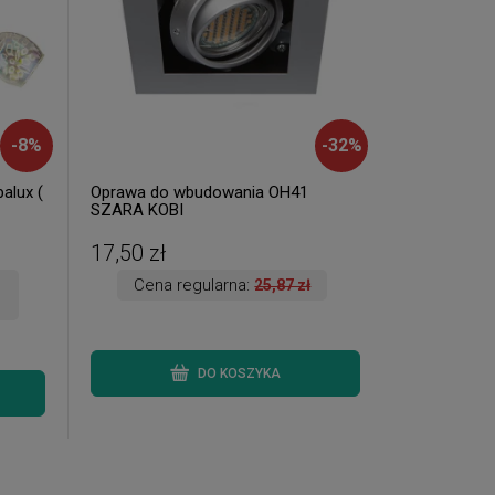
-
8
%
-
32
%
alux (
Oprawa do wbudowania OH41
SZARA KOBI
17,50 zł
Cena regularna:
25,87 zł
DO KOSZYKA