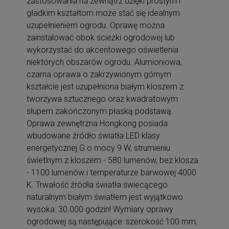
zastosowania na zewnątrz dzięki prostym i
gładkim kształtom może stać się idealnym
uzupełnieniem ogrodu. Oprawę można
zainstalować obok ścieżki ogrodowej lub
wykorzystać do akcentowego oświetlenia
niektórych obszarów ogrodu. Alumioniowa,
czarna oprawa o zakrzywionym górnym
kształcie jest uzupełniona białym kloszem z
tworzywa sztucznego oraz kwadratowym
słupem zakończonym płaską podstawą.
Oprawa zewnętrzna Hongkong posiada
wbudowane źródło światła LED klasy
energetycznej G o mocy 9 W, strumieniu
świetlnym z kloszem - 580 lumenów, bez klosza
- 1100 lumenów i temperaturze barwowej 4000
K. Trwałość źródła światła świecącego
naturalnym białym światłem jest wyjątkowo
wysoka: 30.000 godzin! Wymiary oprawy
ogrodowej są następujące: szerokość 100 mm,