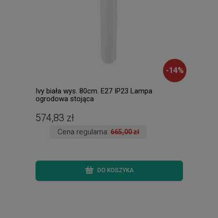
-
14
%
Ivy biała wys. 80cm. E27 IP23 Lampa
Shel
ogrodowa stojąca
574,83 zł
521
Cena regularna:
665,00 zł
DO KOSZYKA