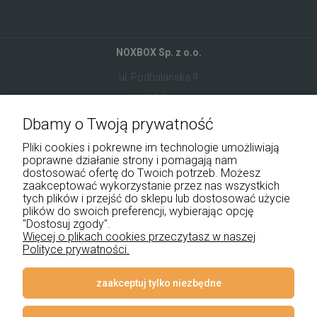
NOXBOX Sp. z o.o.
ul. Podhalańska 9
41-907 Bytom
Dbamy o Twoją prywatność
+48 534 555 344
Pliki cookies i pokrewne im technologie umożliwiają
sklep@noxbox.pl
poprawne działanie strony i pomagają nam
dostosować ofertę do Twoich potrzeb. Możesz
zaakceptować wykorzystanie przez nas wszystkich
Pomoc
tych plików i przejść do sklepu lub dostosować użycie
plików do swoich preferencji, wybierając opcję
Moje konto
"Dostosuj zgody".
Więcej o plikach cookies przeczytasz w naszej
Polityce prywatności.
Płatności i dostawa
Informacje
zaakceptuj tylko niezbędne
O nas