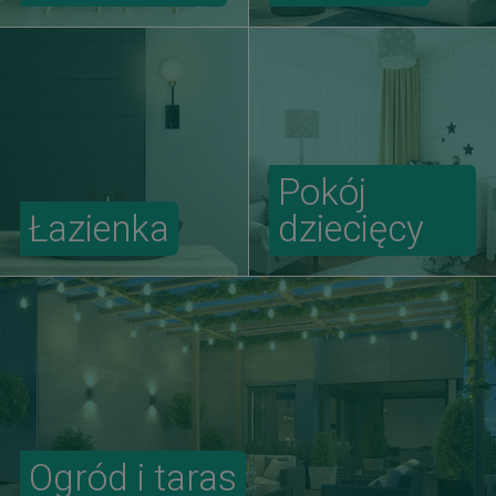
Pokój
Łazienka
dziecięcy
Ogród i taras