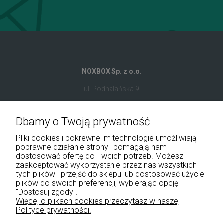
NOXBOX Sp. z o.o.
ul. Podhalańska 9
41-907 Bytom
Dbamy o Twoją prywatność
+48 534 555 344
Pliki cookies i pokrewne im technologie umożliwiają
sklep@noxbox.pl
poprawne działanie strony i pomagają nam
dostosować ofertę do Twoich potrzeb. Możesz
zaakceptować wykorzystanie przez nas wszystkich
Pomoc
tych plików i przejść do sklepu lub dostosować użycie
plików do swoich preferencji, wybierając opcję
Moje konto
"Dostosuj zgody".
Więcej o plikach cookies przeczytasz w naszej
Polityce prywatności.
Płatności i dostawa