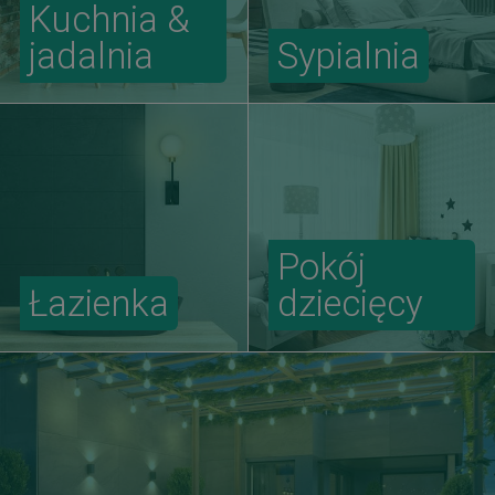
Kuchnia &
jadalnia
Sypialnia
Pokój
Łazienka
dziecięcy