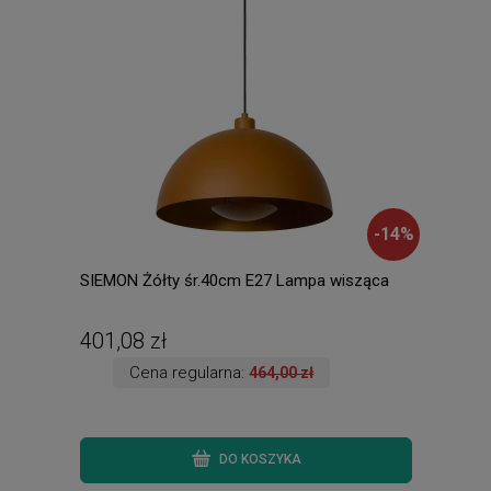
-
14
%
SIEMON Żółty śr.40cm E27 Lampa wisząca
ZAGR
Oczk
401,08 zł
49,
Cena regularna:
464,00 zł
DO KOSZYKA