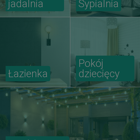
jadalnia
Sypialnia
Pokój
Łazienka
dziecięcy