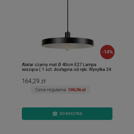
-
14
%
Alatar czarny mat Ø 40cm E27 Lampa
Pear
wisząca ( 1 szt. dostępna od ręki. Wysyłka 24
h. )
164,29 zł
553
Cena regularna:
190,96 zł
DO KOSZYKA