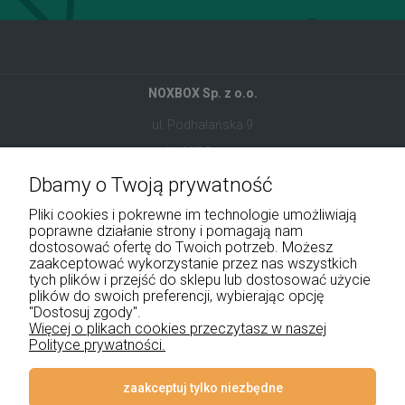
NOXBOX Sp. z o.o.
ul. Podhalańska 9
41-907 Bytom
Dbamy o Twoją prywatność
+48 534 555 344
Pliki cookies i pokrewne im technologie umożliwiają
sklep@noxbox.pl
poprawne działanie strony i pomagają nam
dostosować ofertę do Twoich potrzeb. Możesz
zaakceptować wykorzystanie przez nas wszystkich
Pomoc
tych plików i przejść do sklepu lub dostosować użycie
plików do swoich preferencji, wybierając opcję
"Dostosuj zgody".
Moje konto
Więcej o plikach cookies przeczytasz w naszej
Polityce prywatności.
Płatności i dostawa
Informacje
zaakceptuj tylko niezbędne