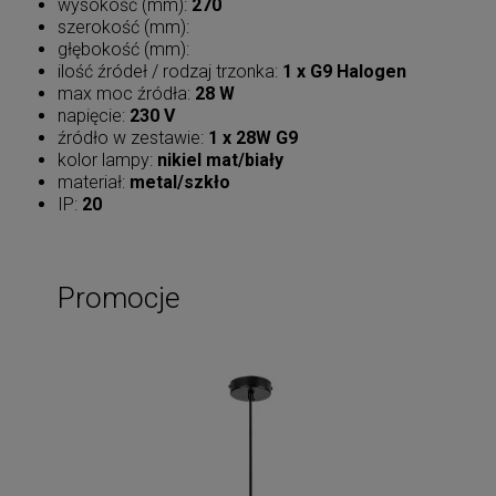
wysokość (mm):
270
szerokość (mm):
głębokość (mm):
ilość źródeł / rodzaj trzonka:
1 x G9 Halogen
max moc źródła:
28 W
napięcie:
230 V
źródło w zestawie:
1 x 28W G9
kolor lampy:
nikiel mat/biały
materiał:
metal/szkło
IP:
20
Promocje