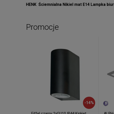
HENK Ściemnialna Nikiel mat E14 Lampka biu
Promocje
-
14
%
Eiffel czarny 2xGU10 IP44 Kinkiet
ALPHA