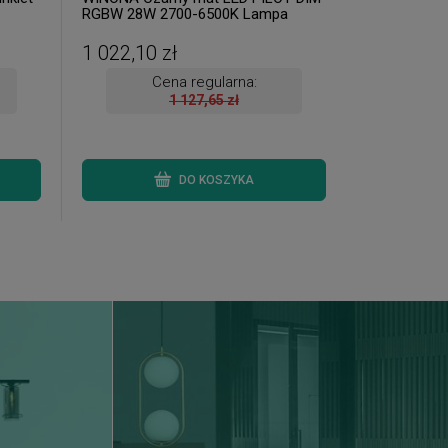
RGBW 28W 2700-6500K Lampa
sufitowa Trio 670810632
1 022,10 zł
Cena regularna:
1 127,65 zł
DO KOSZYKA