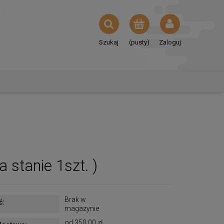
Szukaj
(pusty)
Zaloguj
stanie 1szt. )
Brak w
ć:
magazynie
od 350,00 zł