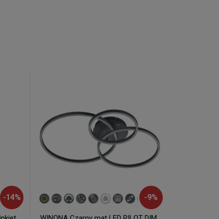
-
14
%
-
9
%
inkiet
WINONA Czarny mat LED PILOT DIM