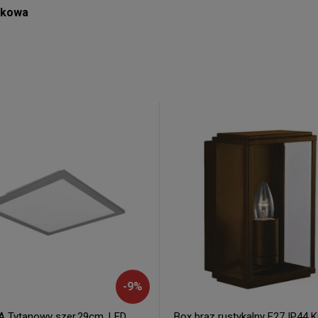
rkowa
-
9
%
 Tytanowy szer.29cm. LED
Box brąz rustykalny E27 IP44 K