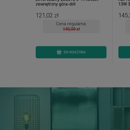
zewnętrzny góra-dół
13W 3
R623
121,02 zł
145,
Cena regularna:
140,00 zł
DO KOSZYKA