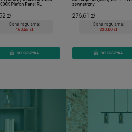
000K Plafon Panel RL
zewnętrzny
23087
52 zł
276,61 zł
Cena regularna:
Cena regularna:
160,55 zł
320,00 zł
DO KOSZYKA
DO KOSZYKA