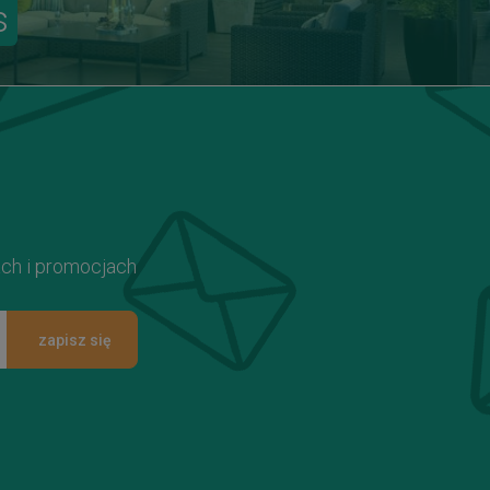
s
ach i promocjach
zapisz się