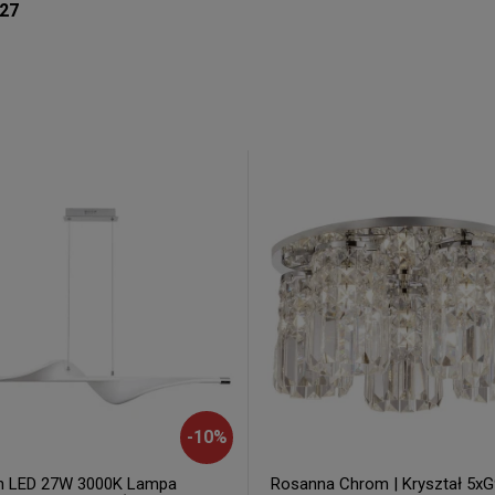
E27
-
10
%
n LED 27W 3000K Lampa
Rosanna Chrom | Kryształ 5xG