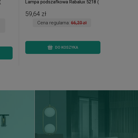
(
Lampa podszafkowa Rabalux 5218 (
2 szt. dostępne od ręki. Wysyłka 24
h. )
59,64 zł
Cena regularna:
66,20 zł
DO KOSZYKA