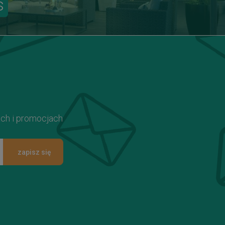
s
ach i promocjach
zapisz się