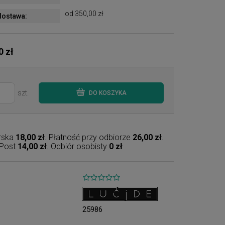
od 350,00 zł
ostawa:
0 zł
szt.
DO KOSZYKA
erska
18,00 zł
. Płatność przy odbiorze
26,00 zł
.
nPost
14,00 zł
. Odbiór osobisty
0 zł
25986