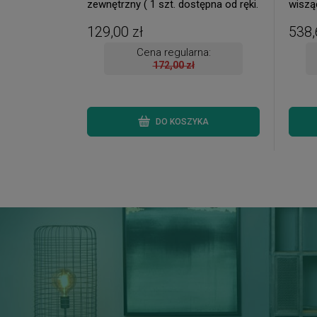
zewnętrzny ( 1 szt. dostępna od ręki.
wiszą
Wysyłka 24 h. )
szt. )
129,00 zł
538,
Cena regularna:
172,00 zł
DO KOSZYKA