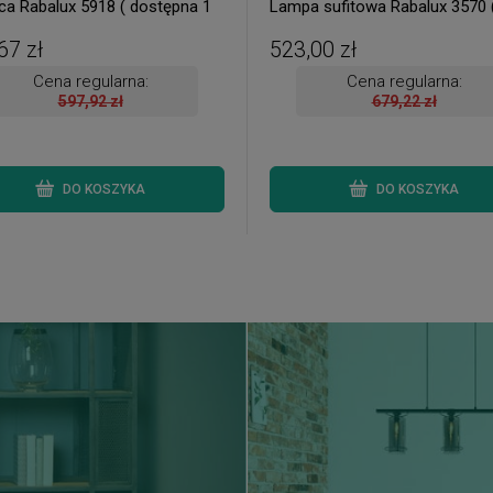
ca Rabalux 5918 ( dostępna 1
Lampa sufitowa Rabalux 3570 
dostępna 1 szt. )
67 zł
523,00 zł
Cena regularna:
Cena regularna:
597,92 zł
679,22 zł
DO KOSZYKA
DO KOSZYKA