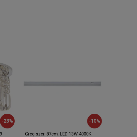
-
23
%
-
10
%
9
Greg szer. 87cm. LED 13W 4000K