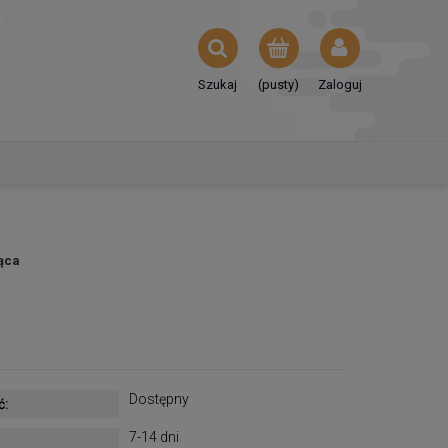
Szukaj
(pusty)
Zaloguj
ąca
Dostępny
ć:
7-14 dni