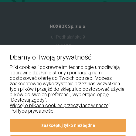
NOXBOX Sp. z o.o.
ul. Podhalańska 9
41-907 Bytom
Dbamy o Twoją prywatność
+48 534 555 344
Pliki cookies i pokrewne im technologie umożliwiają
sklep@noxbox.pl
poprawne działanie strony i pomagają nam
dostosować ofertę do Twoich potrzeb. Możesz
zaakceptować wykorzystanie przez nas wszystkich
Pomoc
tych plików i przejść do sklepu lub dostosować użycie
plików do swoich preferencji, wybierając opcję
Moje konto
"Dostosuj zgody".
Więcej o plikach cookies przeczytasz w naszej
Polityce prywatności.
Płatności i dostawa
Informacje
zaakceptuj tylko niezbędne