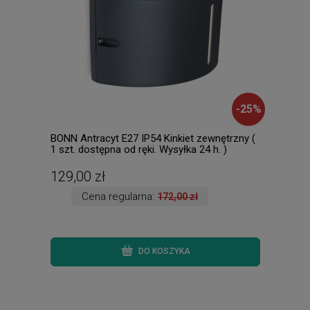
-
25
%
BONN Antracyt E27 IP54 Kinkiet zewnętrzny (
Falc
1 szt. dostępna od ręki. Wysyłka 24 h. )
Raba
129,00 zł
538
Cena regularna:
172,00 zł
DO KOSZYKA