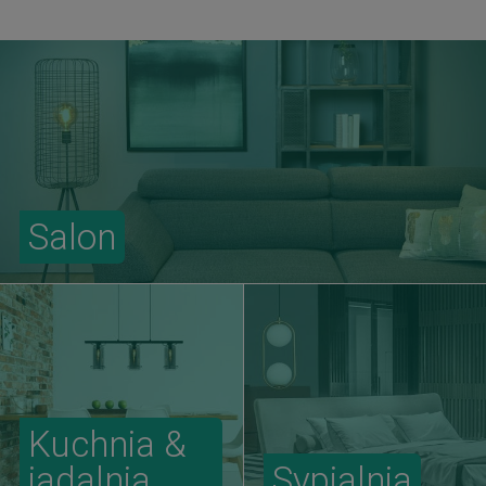
Salon
Kuchnia &
jadalnia
Sypialnia