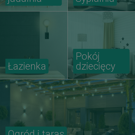
Pokój
Łazienka
dziecięcy
Ogród i taras