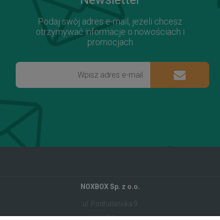
Podaj swój adres e-mail, jeżeli chcesz
otrzymywać informacje o nowościach i
promocjach
NOXBOX Sp. z o.o.
ul. Podhalańska 9
41-907 Bytom