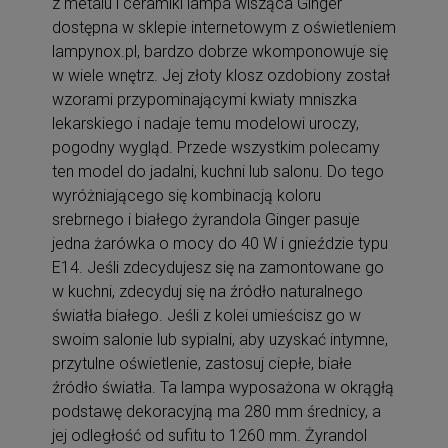
z metalu i ceramiki lampa wisząca Ginger
dostępna w sklepie internetowym z oświetleniem
lampynox.pl, bardzo dobrze wkomponowuje się
w wiele wnętrz. Jej złoty klosz ozdobiony został
wzorami przypominającymi kwiaty mniszka
lekarskiego i nadaje temu modelowi uroczy,
pogodny wygląd. Przede wszystkim polecamy
ten model do jadalni, kuchni lub salonu. Do tego
wyróżniającego się kombinacją koloru
srebrnego i białego żyrandola Ginger pasuje
jedna żarówka o mocy do 40 W i gnieździe typu
E14. Jeśli zdecydujesz się na zamontowane go
w kuchni, zdecyduj się na źródło naturalnego
światła białego. Jeśli z kolei umieścisz go w
swoim salonie lub sypialni, aby uzyskać intymne,
przytulne oświetlenie, zastosuj ciepłe, białe
źródło światła. Ta lampa wyposażona w okrągłą
podstawę dekoracyjną ma 280 mm średnicy, a
jej odległość od sufitu to 1260 mm. Żyrandol