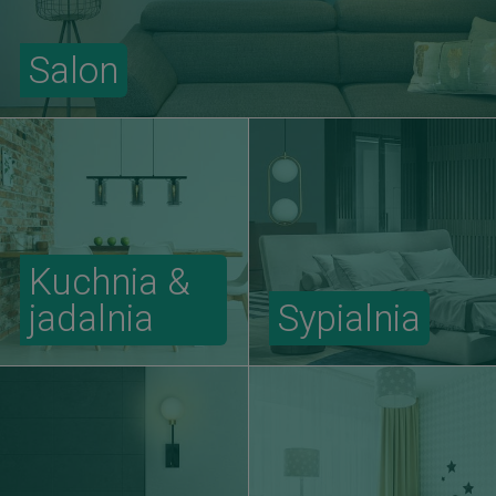
Salon
Kuchnia &
jadalnia
Sypialnia