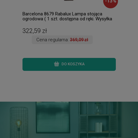
-
13
%
Barcelona 8679 Rabalux Lampa stojąca
Flam
ogrodowa ( 1 szt. dostępna od ręki. Wysyłka
zewn
24 h. )
dost
322,59 zł
41,
Cena regularna:
369,09 zł
DO KOSZYKA