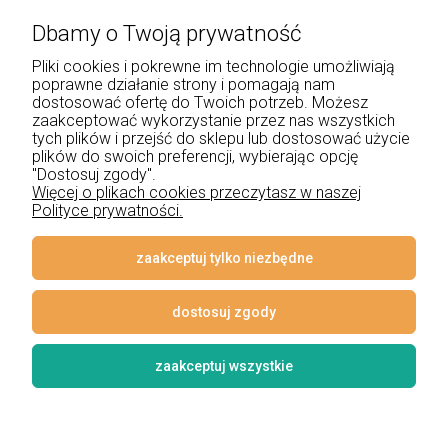
Dbamy o Twoją prywatność
+48 534 555 344
Pliki cookies i pokrewne im technologie umożliwiają
sklep@noxbox.pl
poprawne działanie strony i pomagają nam
dostosować ofertę do Twoich potrzeb. Możesz
zaakceptować wykorzystanie przez nas wszystkich
Pomoc
tych plików i przejść do sklepu lub dostosować użycie
plików do swoich preferencji, wybierając opcję
Moje konto
"Dostosuj zgody".
Więcej o plikach cookies przeczytasz w naszej
Polityce prywatności.
Płatności i dostawa
Informacje
zaakceptuj tylko niezbędne
O nas
dostosuj zgody
zaakceptuj wszystkie
© 2026 www.lampynox.pl | Projekt graficzny artorange studio
Styl graficzny i aplikacje ShopGadget.pl
Sklep internetowy Shoper