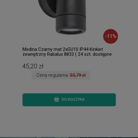
-
11
%
Medina Czarny mat 2xGU10 IP44 Kinkiet
Chil
zewnętrzny Rabalux 8833 ( 24 szt. dostępne
dost
od ręki. Wysyłka 24 h. )
45,20 zł
79,
Cena regularna:
50,79 zł
DO KOSZYKA