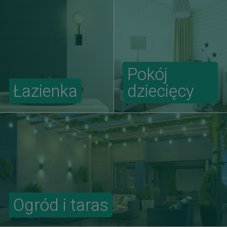
Pokój
Łazienka
dziecięcy
Ogród i taras