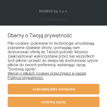
NOXBOX Sp. z o.o.
ul. Podhalańska 9
41-907 Bytom
Dbamy o Twoją prywatność
+48 534 555 344
Pliki cookies i pokrewne im technologie umożliwiają
sklep@noxbox.pl
poprawne działanie strony i pomagają nam
dostosować ofertę do Twoich potrzeb. Możesz
zaakceptować wykorzystanie przez nas wszystkich
Pomoc
tych plików i przejść do sklepu lub dostosować użycie
plików do swoich preferencji, wybierając opcję
Moje konto
"Dostosuj zgody".
Więcej o plikach cookies przeczytasz w naszej
Polityce prywatności.
Płatności i dostawa
Informacje
zaakceptuj tylko niezbędne
O nas
dostosuj zgody