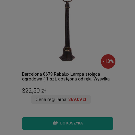
-
13
%
Barcelona 8679 Rabalux Lampa stojąca
Flam
ogrodowa ( 1 szt. dostępna od ręki. Wysyłka
zewn
24 h. )
dost
322,59 zł
41,
Cena regularna:
369,09 zł
DO KOSZYKA