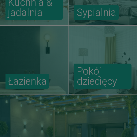
Kuchnia &
jadalnia
Sypialnia
Pokój
Łazienka
dziecięcy