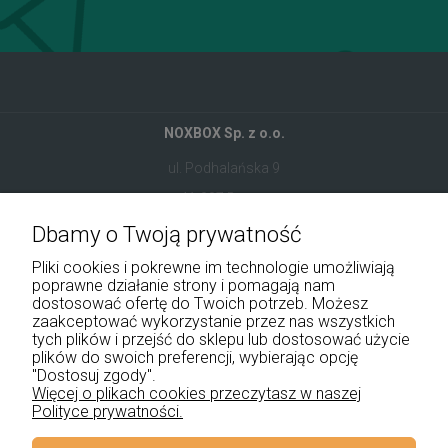
NOXBOX Sp. z o.o.
ul. Podhalańska 9
41-907 Bytom
Dbamy o Twoją prywatność
+48 534 555 344
Pliki cookies i pokrewne im technologie umożliwiają
sklep@noxbox.pl
poprawne działanie strony i pomagają nam
dostosować ofertę do Twoich potrzeb. Możesz
zaakceptować wykorzystanie przez nas wszystkich
Pomoc
tych plików i przejść do sklepu lub dostosować użycie
plików do swoich preferencji, wybierając opcję
Moje konto
"Dostosuj zgody".
Więcej o plikach cookies przeczytasz w naszej
Polityce prywatności.
Płatności i dostawa