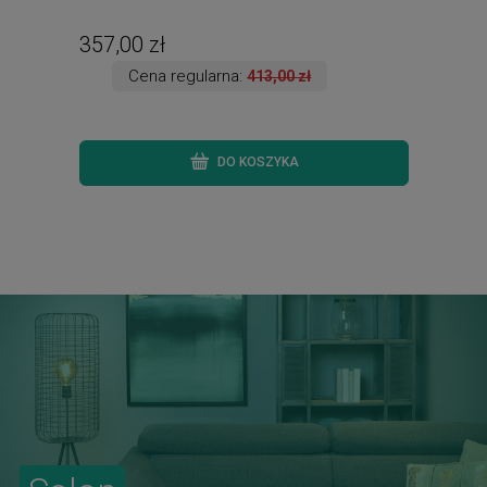
357,00 zł
486
Cena regularna:
413,00 zł
DO KOSZYKA