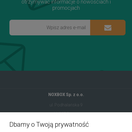
otrzymywać informacje o nowościach i
promocjach
NOXBOX Sp. z o.o.
ul. Podhalańska 9
41-907 Bytom
Dbamy o Twoją prywatność
+48 534 555 344