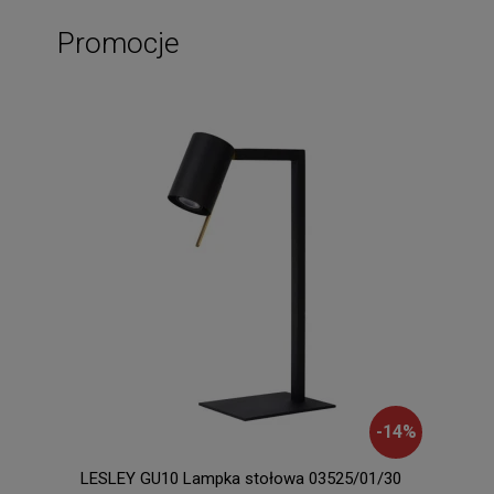
Promocje
-
14
%
LESLEY GU10 Lampka stołowa 03525/01/30
LEA