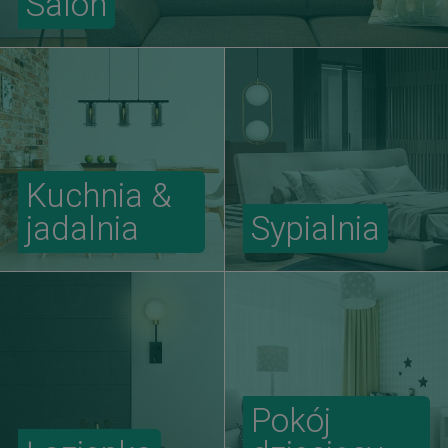
Salon
Kuchnia &
jadalnia
Sypialnia
Pokój