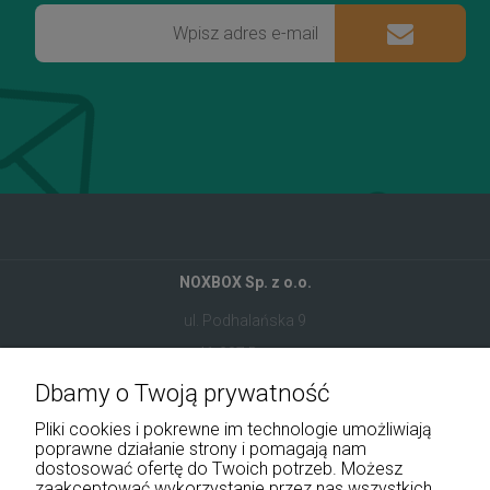
NOXBOX Sp. z o.o.
ul. Podhalańska 9
41-907 Bytom
Dbamy o Twoją prywatność
+48 534 555 344
Pliki cookies i pokrewne im technologie umożliwiają
sklep@noxbox.pl
poprawne działanie strony i pomagają nam
dostosować ofertę do Twoich potrzeb. Możesz
zaakceptować wykorzystanie przez nas wszystkich