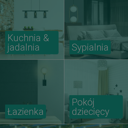
Kuchnia &
jadalnia
Sypialnia
Pokój
Łazienka
dziecięcy