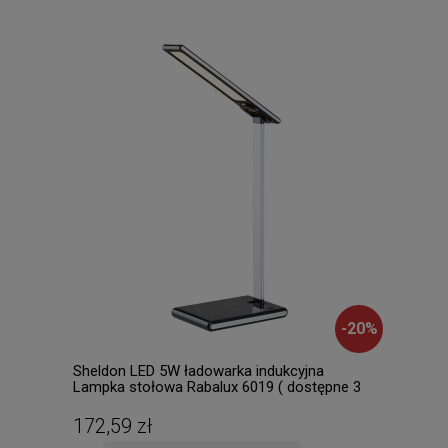
-
20
%
Sheldon LED 5W ładowarka indukcyjna
Chil
Lampka stołowa Rabalux 6019 ( dostępne 3
( 2 
szt. )
172,59 zł
56,