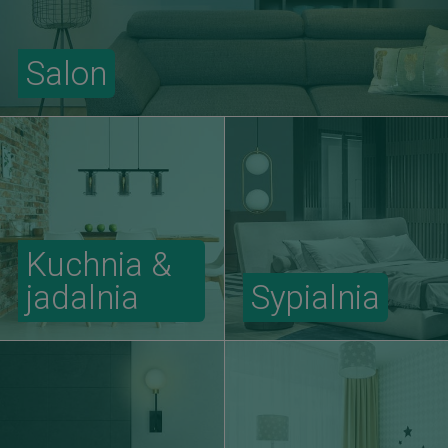
Salon
Kuchnia &
jadalnia
Sypialnia