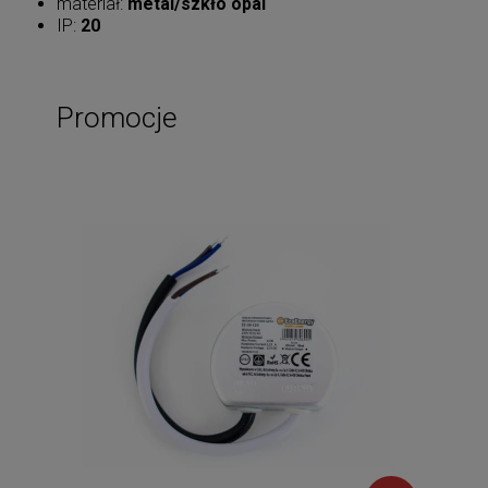
materiał:
metal/szkło opal
IP:
20
Promocje