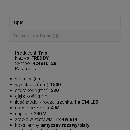
Opis
Opinie o produkcie (0)
Producent:
Trio
Nazwa:
FREDDY
Symbol:
424810128
Parametry
średnica (mm):
wysokość (mm):
1500
szerokość (mm):
230
głębokość (mm):
ilość źródeł / rodzaj trzonka:
1 x E14 LED
max moc źródła:
4 W
napięcie:
230 V
źródło w zestawie:
1 x 4W E14
kolor lampy:
antyczny rdzawy/biały