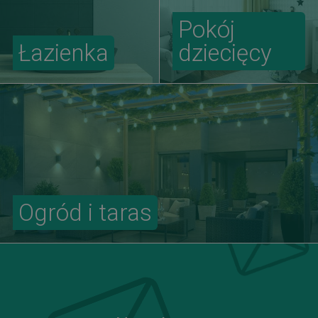
Pokój
Łazienka
dziecięcy
Ogród i taras