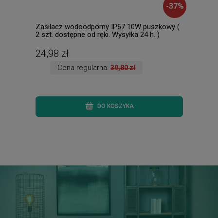
-
37
%
Zasilacz wodoodporny IP67 10W puszkowy (
Dusa
2 szt. dostępne od ręki. Wysyłka 24 h. )
dost
24,98 zł
145
Cena regularna:
39,80 zł
DO KOSZYKA