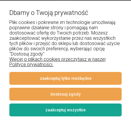
41-907 Bytom
Dbamy o Twoją prywatność
+48 534 555 344
Pliki cookies i pokrewne im technologie umożliwiają
sklep@noxbox.pl
poprawne działanie strony i pomagają nam
dostosować ofertę do Twoich potrzeb. Możesz
zaakceptować wykorzystanie przez nas wszystkich
Pomoc
tych plików i przejść do sklepu lub dostosować użycie
plików do swoich preferencji, wybierając opcję
Moje konto
"Dostosuj zgody".
Więcej o plikach cookies przeczytasz w naszej
Polityce prywatności.
Płatności i dostawa
Informacje
zaakceptuj tylko niezbędne
O nas
dostosuj zgody
zaakceptuj wszystkie
© 2026 www.lampynox.pl | Projekt graficzny artorange studio
Styl graficzny i aplikacje ShopGadget.pl
Sklep internetowy Shoper