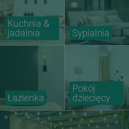
Kuchnia &
jadalnia
Sypialnia
Pokój
Łazienka
dziecięcy