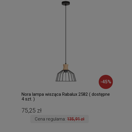
-
45
%
Nora lampa wisząca Rabalux 2582 ( dostępne
Mila
4 szt. )
Lamp
dost
75,25 zł
196
Cena regularna:
135,91 zł