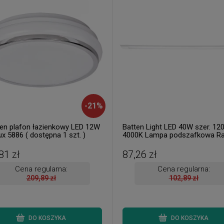
-
21
%
ten plafon łazienkowy LED 12W
Batten Light LED 40W szer. 12
x 5886 ( dostępna 1 szt. )
4000K Lampa podszafkowa Ra
1453 ( 2 szt. dostępne od ręki.
Wysyłka 24 h. )
81 zł
87,26 zł
Cena regularna:
Cena regularna:
209,89 zł
102,89 zł
DO KOSZYKA
DO KOSZYKA