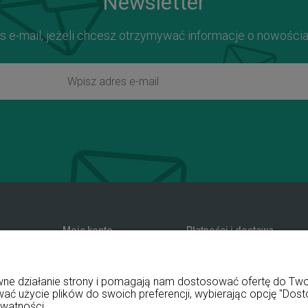
Newsletter
s e-mail, jeżeli chcesz otrzymywać informacje o nowości
Moje konto
Płatności i dostawa
zwroty
Twoje zamówienia
Formy płatności
nia
Ustawienia konta
Koszty dostawy
rawne działanie strony i pomagają nam dostosować ofertę do T
Przechowalnia
Czas realizacji zamówienia
wać użycie plików do swoich preferencji, wybierając opcję "Dost
ywatności.