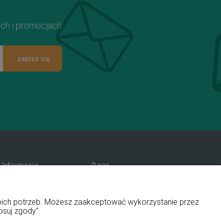
ach i promocjach
zapisz się
Informacje
O nas
Promocje
Kontakt i dane firmy
Polityka prywatności
Blog
woich potrzeb. Możesz zaakceptować wykorzystanie przez
O firmie
osuj zgody".