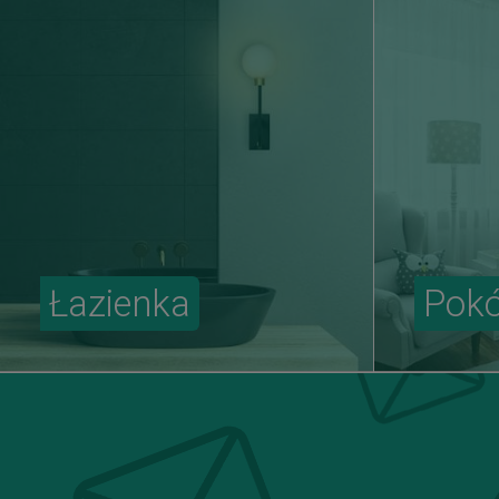
Łazienka
Pokó