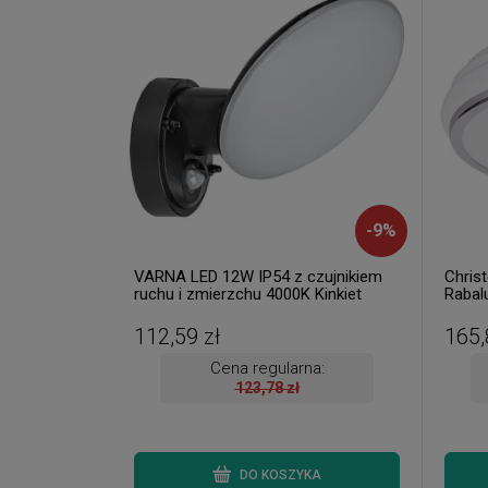
-
9
%
VARNA LED 12W IP54 z czujnikiem
Chris
ruchu i zmierzchu 4000K Kinkiet
Rabalu
zewnętrzny ( 2 szt. dostępne od ręki.
Wysyłka 24 h. )
112,59 zł
165,
Cena regularna:
123,78 zł
DO KOSZYKA