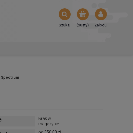
Szukaj
(pusty)
Zaloguj
5 Spectrum
Brak w
ć:
magazynie
od 350,00 zł