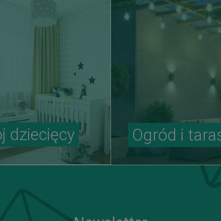
j dziecięcy
Ogród i tara