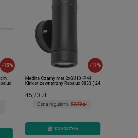
-
15
%
-
11
%
0cm.
Medina Czarny mat 2xGU10 IP44
balux
Kinkiet zewnętrzny Rabalux 8833 ( 24
szt. dostępne od ręki. Wysyłka 24 h. )
45,20 zł
Cena regularna:
50,79 zł
DO KOSZYKA