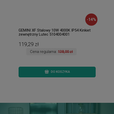
-
14
%
GEMINI XF Stalowy 10W 4000K IP54 Kinkiet
Samb
zewnętrzny Lutec 5104004001
zmie
Trio
119,29 zł
486
Cena regularna:
138,00 zł
DO KOSZYKA