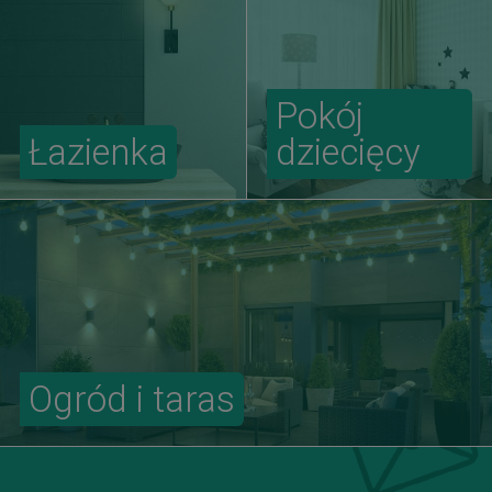
Pokój
Łazienka
dziecięcy
Ogród i taras