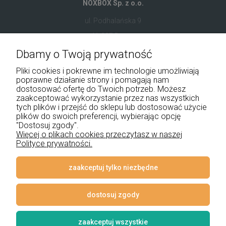
NOXBOX Sp. z o.o.
ul. Podhalańska 9
41-907 Bytom
Dbamy o Twoją prywatność
+48 534 555 344
Pliki cookies i pokrewne im technologie umożliwiają
sklep@noxbox.pl
poprawne działanie strony i pomagają nam
dostosować ofertę do Twoich potrzeb. Możesz
zaakceptować wykorzystanie przez nas wszystkich
Pomoc
tych plików i przejść do sklepu lub dostosować użycie
plików do swoich preferencji, wybierając opcję
Moje konto
"Dostosuj zgody".
Więcej o plikach cookies przeczytasz w naszej
Polityce prywatności.
Płatności i dostawa
Informacje
zaakceptuj tylko niezbędne
O nas
dostosuj zgody
zaakceptuj wszystkie