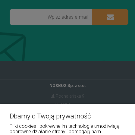
NOXBOX Sp. z o.o.
ul. Podhalańska 9
41-907 Bytom
Dbamy o Twoją prywatność
+48 534 555 344
Pliki cookies i pokrewne im technologie umożliwiają
sklep@noxbox.pl
poprawne działanie strony i pomagają nam