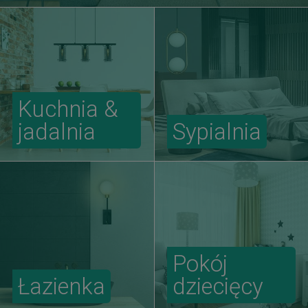
Kuchnia &
jadalnia
Sypialnia
Pokój
Łazienka
dziecięcy