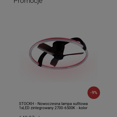
Promocje
-
9
%
STOCKH - Nowoczesna lampa sufitowa
SCOP
1xLED zintegrowany 2700-6500K - kolor
zint
czarny