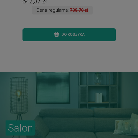
642,37 zł
260
Cena regularna:
708,70 zł
DO KOSZYKA
Salon