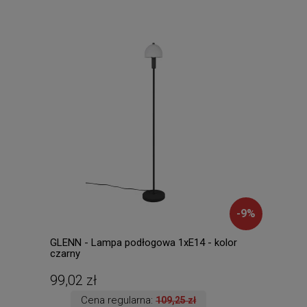
-
9
%
GLENN - Lampa podłogowa 1xE14 - kolor
AMA
czarny
1xE2
99,02 zł
212
Cena regularna:
109,25 zł