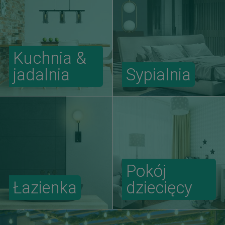
Kuchnia &
jadalnia
Sypialnia
Pokój
Łazienka
dziecięcy