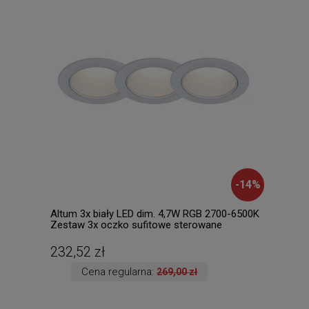
-
14
%
Altum 3x biały LED dim. 4,7W RGB 2700-6500K
PERU
Zestaw 3x oczko sufitowe sterowane
Lamp
aplikacją lub pilotem
232,52 zł
631
Cena regularna:
269,00 zł