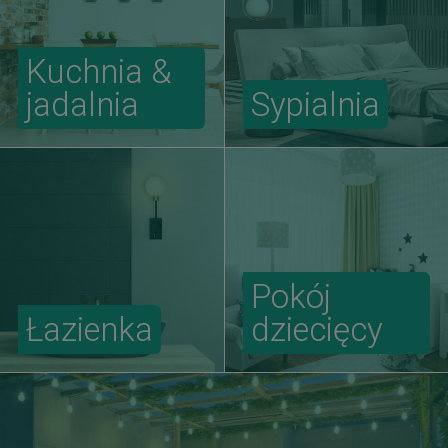
Kuchnia &
jadalnia
Sypialnia
Pokój
Łazienka
dziecięcy