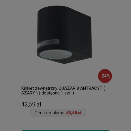
-
24
%
Kinkiet zewnętrzny QUAZAR 8 ANTRACYT (
Anso
SZARY ) ( dostępna 1 szt. )
3000
zmie
Wysy
42,59 zł
74,
Cena regularna:
55,68 zł