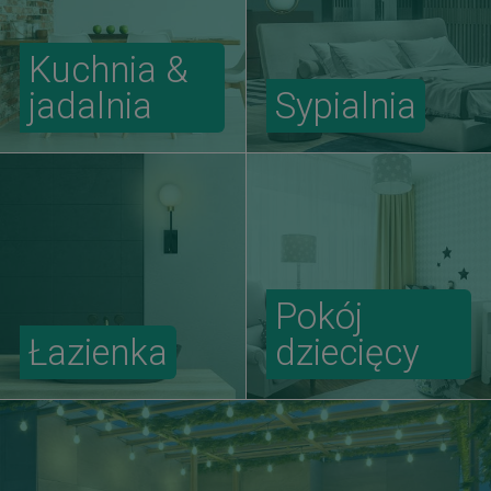
Kuchnia &
jadalnia
Sypialnia
Pokój
Łazienka
dziecięcy