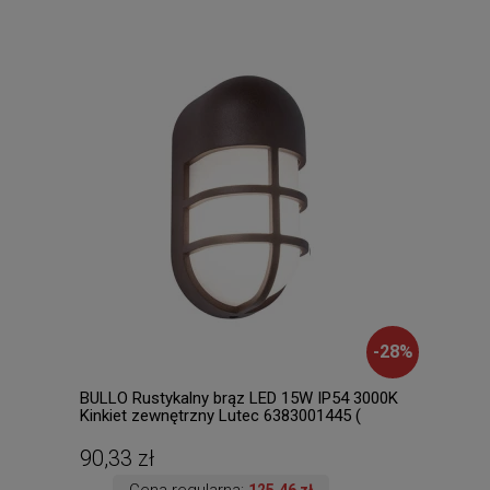
-
28
%
BULLO Rustykalny brąz LED 15W IP54 3000K
Lore
Kinkiet zewnętrzny Lutec 6383001445 (
Raba
dostępne 4 szt. )
90,33 zł
437
Cena regularna:
125,46 zł