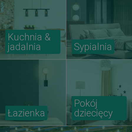
Kuchnia &
jadalnia
Sypialnia
Pokój
Łazienka
dziecięcy