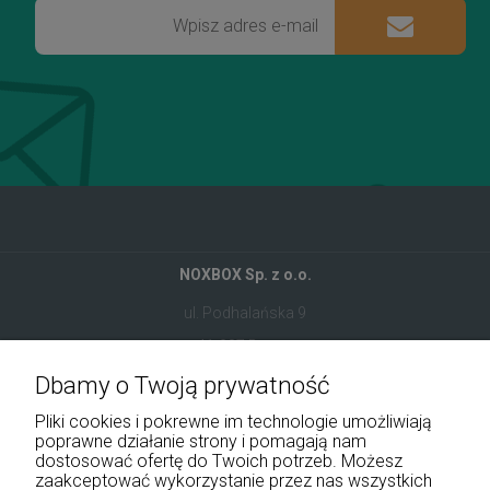
NOXBOX Sp. z o.o.
ul. Podhalańska 9
41-907 Bytom
Dbamy o Twoją prywatność
+48 534 555 344
Pliki cookies i pokrewne im technologie umożliwiają
sklep@noxbox.pl
poprawne działanie strony i pomagają nam
dostosować ofertę do Twoich potrzeb. Możesz
zaakceptować wykorzystanie przez nas wszystkich