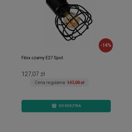
-
14
%
Filox czarny E27 Spot
Opra
3000
ście
127,07 zł
127
Cena regularna:
147,00 zł
DO KOSZYKA