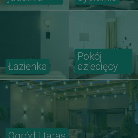
Pokój
Łazienka
dziecięcy
Ogród i taras