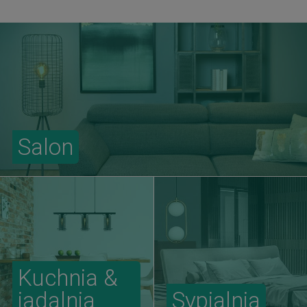
Salon
Kuchnia &
jadalnia
Sypialnia