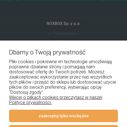
NOXBOX Sp. z o.o.
ul. Podhalańska 9
41-907 Bytom
Dbamy o Twoją prywatność
+48 534 555 344
Pliki cookies i pokrewne im technologie umożliwiają
sklep@noxbox.pl
poprawne działanie strony i pomagają nam
dostosować ofertę do Twoich potrzeb. Możesz
zaakceptować wykorzystanie przez nas wszystkich
Pomoc
tych plików i przejść do sklepu lub dostosować użycie
plików do swoich preferencji, wybierając opcję
Moje konto
"Dostosuj zgody".
Więcej o plikach cookies przeczytasz w naszej
Polityce prywatności.
Płatności i dostawa
Informacje
zaakceptuj tylko niezbędne
O nas