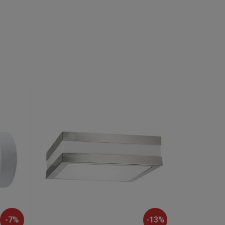
-
7
%
-
13
%