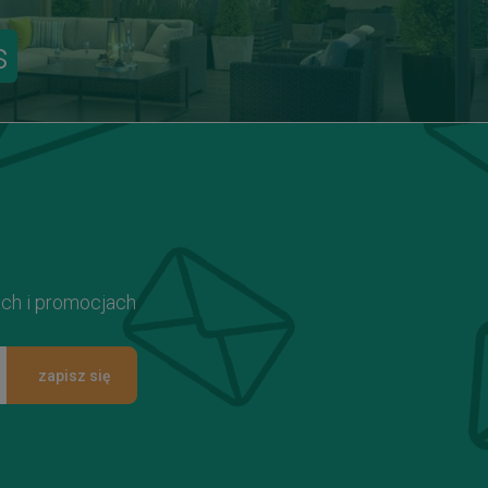
s
ach i promocjach
zapisz się