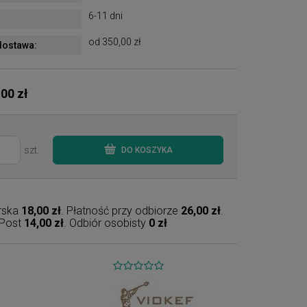
6-11 dni
od 350,00 zł
ostawa:
,00 zł
szt.
DO KOSZYKA
erska
18,00 zł
. Płatność przy odbiorze
26,00 zł
.
nPost
14,00 zł
. Odbiór osobisty
0 zł