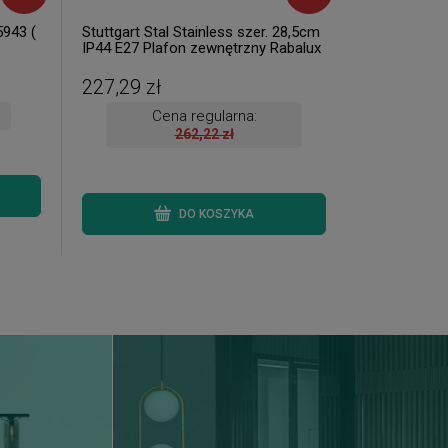
5943 (
Stuttgart Stal Stainless szer. 28,5cm
IP44 E27 Plafon zewnętrzny Rabalux
8227 ( 1 szt. dostępne od ręki.
Wysyłka 24 h. )
227,29 zł
Cena regularna:
262,22 zł
DO KOSZYKA