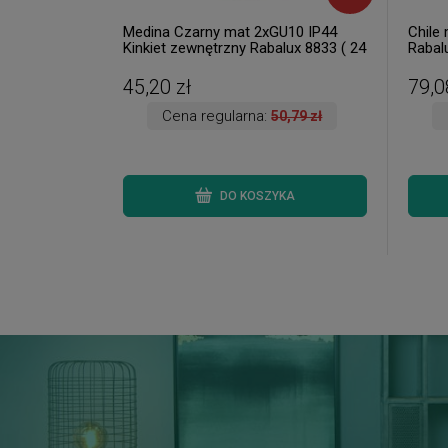
Medina Czarny mat 2xGU10 IP44
Chile 
Kinkiet zewnętrzny Rabalux 8833 ( 24
Rabalu
szt. dostępne od ręki. Wysyłka 24 h. )
45,20 zł
79,0
Cena regularna:
50,79 zł
DO KOSZYKA