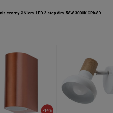
nis czarny Ø61cm. LED 3 step dim. 58W 3000K CRI>80
-
14
%