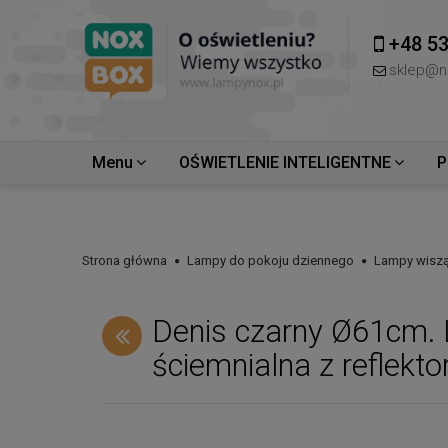
+48 53
sklep@n
Menu
OŚWIETLENIE INTELIGENTNE
P
Strona główna
Lampy do pokoju dziennego
Lampy wiszą
Denis czarny Ø61cm.
ściemnialna z reflekto