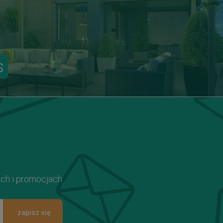
s
ach i promocjach
zapisz się