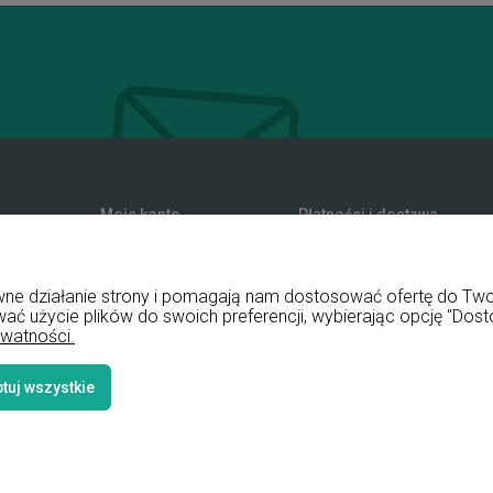
Moje konto
Płatności i dostawa
zwroty
Twoje zamówienia
Formy płatności
nia
Ustawienia konta
Koszty dostawy
rawne działanie strony i pomagają nam dostosować ofertę do T
Przechowalnia
Czas realizacji zamówienia
wać użycie plików do swoich preferencji, wybierając opcję "Dost
ywatności.
tuj wszystkie
Styl graficz