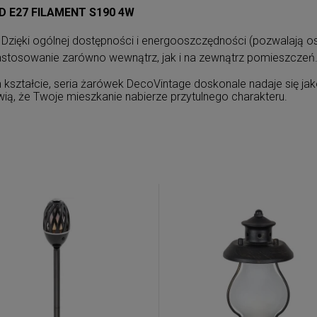
D E27 FILAMENT S190 4W
Dzięki ogólnej dostępności i energooszczędności (pozwalają osz
tosowanie zarówno wewnątrz, jak i na zewnątrz pomieszczeń
 kształcie, seria żarówek DecoVintage doskonale nadaje się jak
awią, że Twoje mieszkanie nabierze przytulnego charakteru.