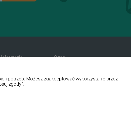
Informacje
O nas
Promocje
Kontakt i dane firmy
Polityka prywatności
Blog
woich potrzeb. Możesz zaakceptować wykorzystanie przez
O firmie
osuj zgody".
ny i aplikacje ShopGadget.pl
Sklep internetowy Shoper Premium