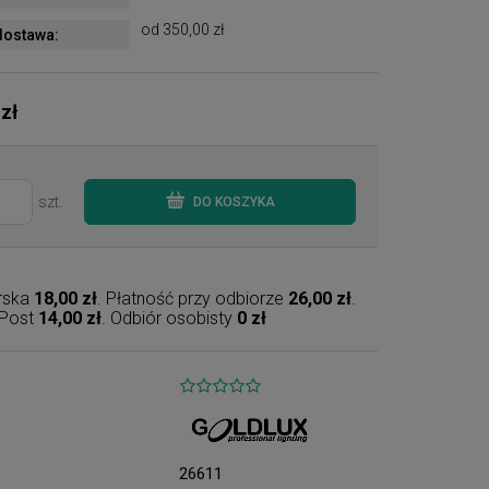
od 350,00 zł
ostawa:
 zł
szt.
DO KOSZYKA
erska
18,00 zł
. Płatność przy odbiorze
26,00 zł
.
nPost
14,00 zł
. Odbiór osobisty
0 zł
26611