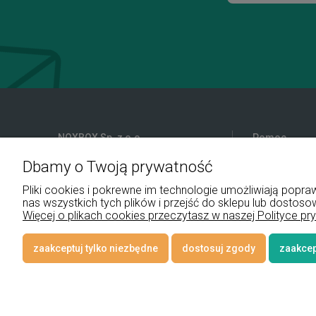
NOXBOX Sp. z o.o.
Pomoc
Dbamy o Twoją prywatność
ul. Podhalańska 9
Reklamacje i 
41-907 Bytom
Pliki do pobra
Pliki cookies i pokrewne im technologie umożliwiają pop
Regulamin
nas wszystkich tych plików i przejść do sklepu lub dostoso
+48 534 555 344
Więcej o plikach cookies przeczytasz w naszej Polityce pr
sklep@noxbox.pl
zaakceptuj tylko niezbędne
dostosuj zgody
zaakcep
© 2026 www.lampynox.pl | Projekt graficzny artorange studio