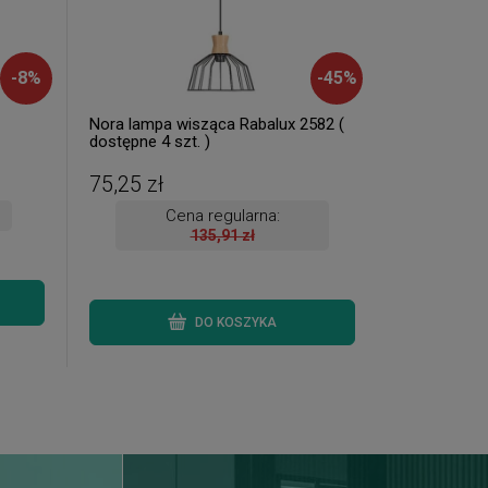
-
8
%
-
45
%
Nora lampa wisząca Rabalux 2582 (
dostępne 4 szt. )
75,25 zł
Cena regularna:
135,91 zł
DO KOSZYKA