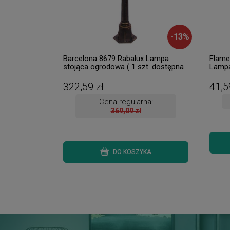
-
13
%
Barcelona 8679 Rabalux Lampa
Flame
stojąca ogrodowa ( 1 szt. dostępna
Lampa
od ręki. Wysyłka 24 h. )
Rabalu
322,59 zł
41,5
Cena regularna:
369,09 zł
DO KOSZYKA