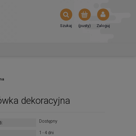
Szukaj
(pusty)
Zaloguj
na
wka dekoracyjna
Dostępny
ć:
1 - 4 dni