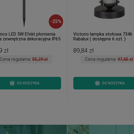
-
25
%
nco LED 5W Efekt płomienia
Victorio lampka stołowa 7346
 zewnętrzna dekoracyjna IP65
Rabalux ( dostępne 6 szt. )
x 8946 ( dostępne 2 szt. )
9 zł
89,84 zł
Cena regularna:
Cena regularna:
55,29 zł
97,65 zł
DO KOSZYKA
DO KOSZYKA