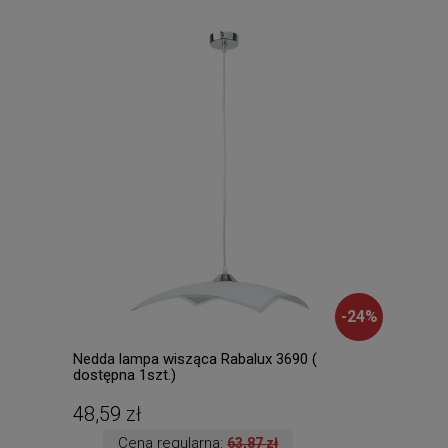
-
24
%
Nedda lampa wisząca Rabalux 3690 (
Palm
dostępna 1szt.)
dost
48,59 zł
111
Cena regularna:
63,87 zł