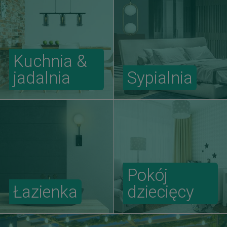
Kuchnia &
jadalnia
Sypialnia
Pokój
Łazienka
dziecięcy