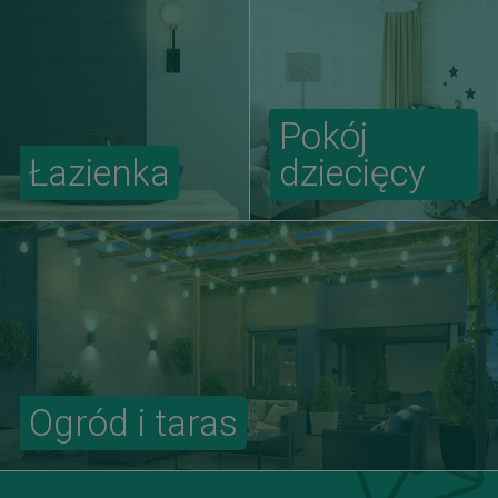
Pokój
Łazienka
dziecięcy
Ogród i taras