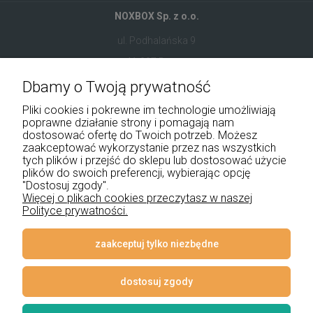
NOXBOX Sp. z o.o.
ul. Podhalańska 9
41-907 Bytom
Dbamy o Twoją prywatność
+48 534 555 344
Pliki cookies i pokrewne im technologie umożliwiają
sklep@noxbox.pl
poprawne działanie strony i pomagają nam
dostosować ofertę do Twoich potrzeb. Możesz
zaakceptować wykorzystanie przez nas wszystkich
Pomoc
tych plików i przejść do sklepu lub dostosować użycie
plików do swoich preferencji, wybierając opcję
Moje konto
"Dostosuj zgody".
Więcej o plikach cookies przeczytasz w naszej
Polityce prywatności.
Płatności i dostawa
Informacje
zaakceptuj tylko niezbędne
O nas
dostosuj zgody