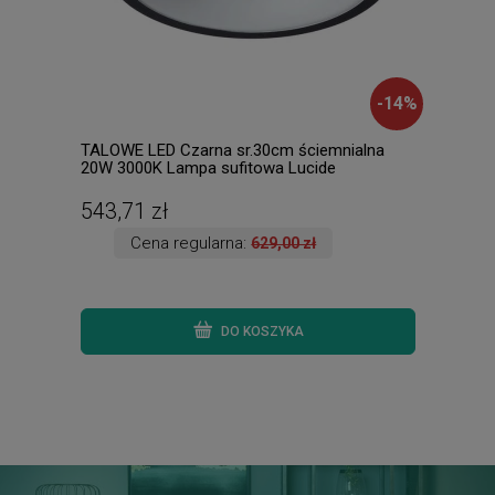
-
14
%
TALOWE LED Czarna sr.30cm ściemnialna
LEST
20W 3000K Lampa sufitowa Lucide
2111
46100/20/30
543,71 zł
317
Cena regularna:
629,00 zł
DO KOSZYKA