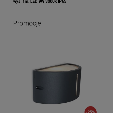
wys. 1m. LED 9W 3000K IP65
Promocje
-
25
%