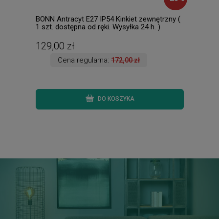
BONN Antracyt E27 IP54 Kinkiet zewnętrzny (
Falc
1 szt. dostępna od ręki. Wysyłka 24 h. )
Raba
129,00 zł
538
Cena regularna:
172,00 zł
DO KOSZYKA