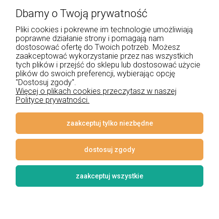
Dbamy o Twoją prywatność
+48 534 555 344
Pliki cookies i pokrewne im technologie umożliwiają
sklep@noxbox.pl
poprawne działanie strony i pomagają nam
dostosować ofertę do Twoich potrzeb. Możesz
zaakceptować wykorzystanie przez nas wszystkich
Pomoc
tych plików i przejść do sklepu lub dostosować użycie
plików do swoich preferencji, wybierając opcję
Moje konto
"Dostosuj zgody".
Więcej o plikach cookies przeczytasz w naszej
Polityce prywatności.
Płatności i dostawa
Informacje
zaakceptuj tylko niezbędne
O nas
dostosuj zgody
zaakceptuj wszystkie
© 2026 www.lampynox.pl | Projekt graficzny artorange studio
Styl graficzny i aplikacje ShopGadget.pl
Sklep internetowy Shoper