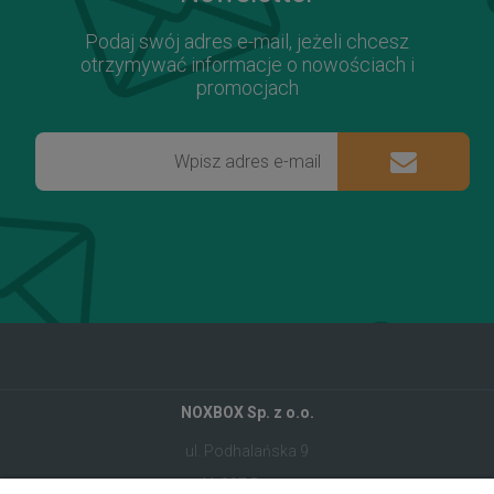
Podaj swój adres e-mail, jeżeli chcesz
otrzymywać informacje o nowościach i
promocjach
NOXBOX Sp. z o.o.
ul. Podhalańska 9
41-907 Bytom