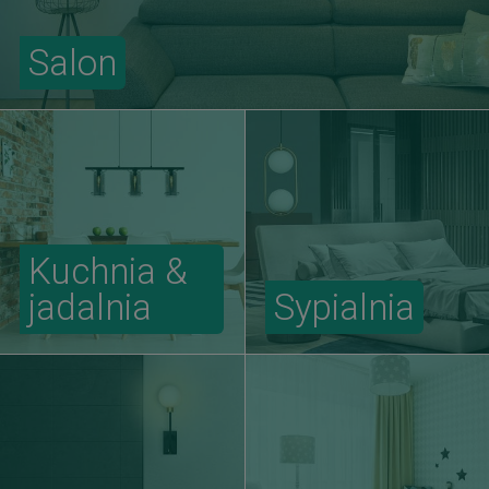
Salon
Kuchnia &
jadalnia
Sypialnia