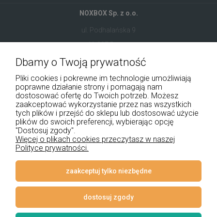
NOXBOX Sp. z o.o.
ul. Podhalańska 9
41-907 Bytom
Dbamy o Twoją prywatność
+48 534 555 344
Pliki cookies i pokrewne im technologie umożliwiają
sklep@noxbox.pl
poprawne działanie strony i pomagają nam
dostosować ofertę do Twoich potrzeb. Możesz
zaakceptować wykorzystanie przez nas wszystkich
Pomoc
tych plików i przejść do sklepu lub dostosować użycie
plików do swoich preferencji, wybierając opcję
Moje konto
"Dostosuj zgody".
Więcej o plikach cookies przeczytasz w naszej
Polityce prywatności.
Płatności i dostawa
Informacje
zaakceptuj tylko niezbędne
O nas
dostosuj zgody