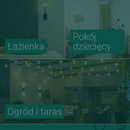
Pokój
Łazienka
dziecięcy
Ogród i taras