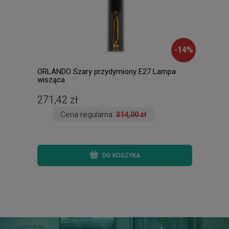
-
14
%
ORLANDO Szary przydymiony E27 Lampa
MALO
wisząca
stoł
271,42 zł
231
Cena regularna:
314,00 zł
DO KOSZYKA