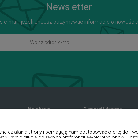
Newsletter
s e-mail, jeżeli chcesz otrzymywać informacje o nowości
Moje konto
Płatności i dostawa
zwroty
Twoje zamówienia
Formy płatności
nia
Ustawienia konta
Koszty dostawy
rawne działanie strony i pomagają nam dostosować ofertę do T
Przechowalnia
Czas realizacji zamówienia
wać użycie plików do swoich preferencji, wybierając opcję "Dost