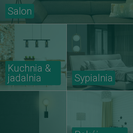
Salon
Kuchnia &
jadalnia
Sypialnia