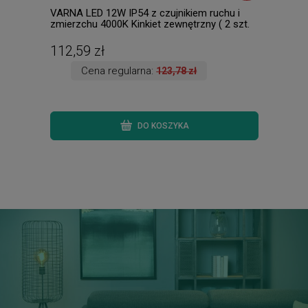
VARNA LED 12W IP54 z czujnikiem ruchu i
Chri
zmierzchu 4000K Kinkiet zewnętrzny ( 2 szt.
5886
dostępne od ręki. Wysyłka 24 h. )
112,59 zł
165
Cena regularna:
123,78 zł
DO KOSZYKA