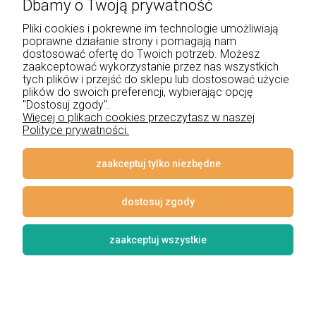
Dbamy o Twoją prywatność
+48 534 555 344
Pliki cookies i pokrewne im technologie umożliwiają
sklep@noxbox.pl
poprawne działanie strony i pomagają nam
dostosować ofertę do Twoich potrzeb. Możesz
zaakceptować wykorzystanie przez nas wszystkich
Pomoc
tych plików i przejść do sklepu lub dostosować użycie
plików do swoich preferencji, wybierając opcję
"Dostosuj zgody".
Moje konto
Więcej o plikach cookies przeczytasz w naszej
Polityce prywatności.
Płatności i dostawa
Informacje
zaakceptuj tylko niezbędne
O nas
dostosuj zgody
zaakceptuj wszystkie
© 2026 www.lampynox.pl | Projekt graficzny artorange studio
Styl graficzny i aplikacje ShopGadget.pl
Sklep internetowy Shoper
Premium