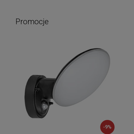
Promocje
-
9
%