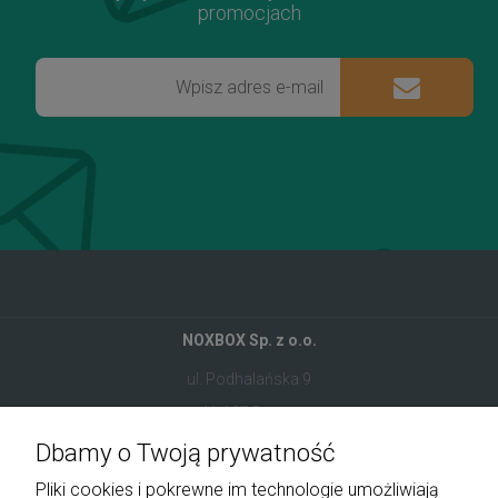
promocjach
NOXBOX Sp. z o.o.
ul. Podhalańska 9
41-907 Bytom
Dbamy o Twoją prywatność
+48 534 555 344
Pliki cookies i pokrewne im technologie umożliwiają