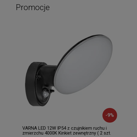
Promocje
-
9
%
VARNA LED 12W IP54 z czujnikiem ruchu i
Chri
zmierzchu 4000K Kinkiet zewnętrzny ( 2 szt.
5886