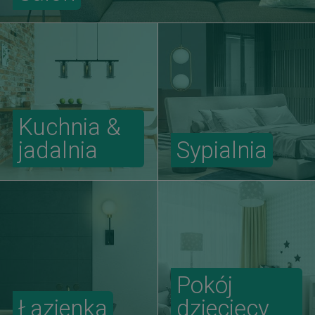
Kuchnia &
jadalnia
Sypialnia
Pokój
Łazienka
dziecięcy