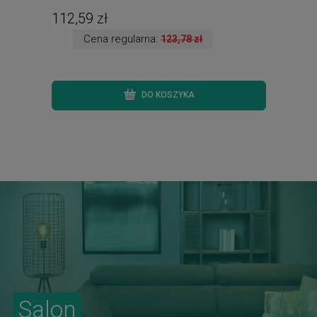
dostępne od ręki. Wysyłka 24 h. )
112,59 zł
165
Cena regularna:
123,78 zł
DO KOSZYKA
Salon