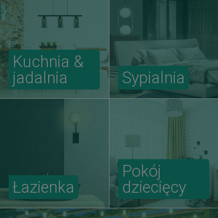
Kuchnia &
jadalnia
Sypialnia
Pokój
Łazienka
dziecięcy