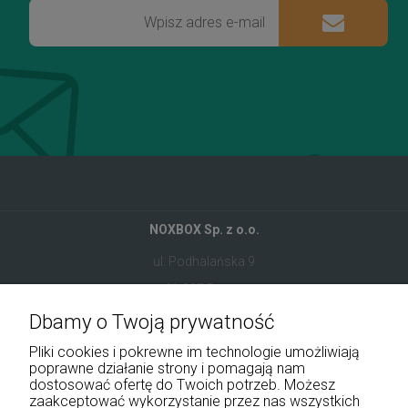
NOXBOX Sp. z o.o.
ul. Podhalańska 9
41-907 Bytom
Dbamy o Twoją prywatność
+48 534 555 344
Pliki cookies i pokrewne im technologie umożliwiają
sklep@noxbox.pl
poprawne działanie strony i pomagają nam
dostosować ofertę do Twoich potrzeb. Możesz
zaakceptować wykorzystanie przez nas wszystkich