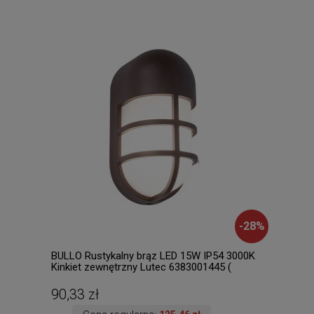
-
28
%
BULLO Rustykalny brąz LED 15W IP54 3000K
Lore
Kinkiet zewnętrzny Lutec 6383001445 (
Raba
dostępne 4 szt. )
90,33 zł
437